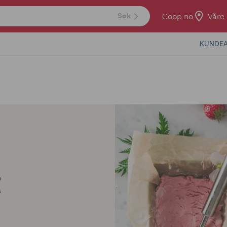
Coop.no
Våre 
Søk
KUNDEA
t