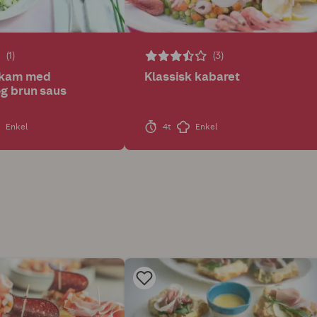
(1)
(3)
ekam med
Klassisk kabaret
og brun saus
Enkel
4t
Enkel