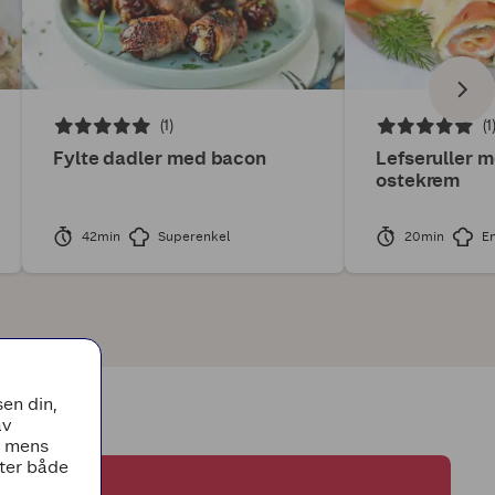
(1)
(1
Fylte dadler med bacon
Lefseruller m
ostekrem
42min
Superenkel
20min
E
en din,
av
, mens
tter både