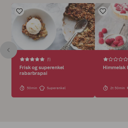
(1)
Frisk og superenkel
Himmelsk 
rabarbrapai
50min
Superenkel
2t 50min