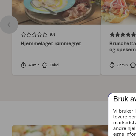
(0)
Hjemmelaget rømmegrøt
Bruschett
og spekem
40min
Enkel
25min
Bruk a
Vi bruker 
levere pe
markedsfø
andre hjel
egne infor