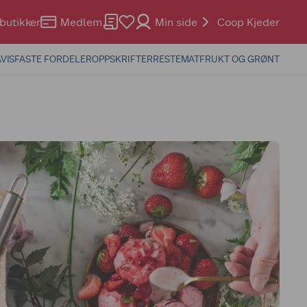
butikker
Medlem
Min side
Coop Kjeder
VIS
FASTE FORDELER
OPPSKRIFTER
RESTEMAT
FRUKT OG GRØNT