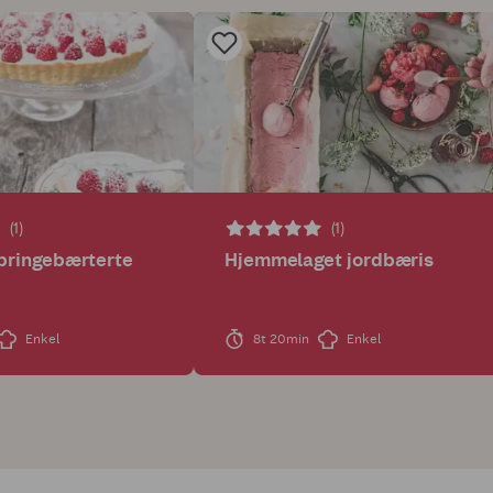
(1)
(1)
bringebærterte
Hjemmelaget jordbæris
Enkel
8t 20min
Enkel