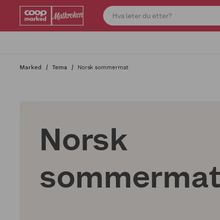
Marked
Tema
Norsk sommermat
Norsk
sommerma