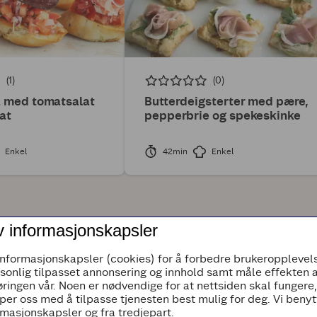
(1)
(0)
a med tomatsalat
Butterdeigsterter med pære,
at
pepperbrie og spekeskinke
Enkel
42min
Enkel
v informasjonskapsler
informasjonskapsler (cookies) for å forbedre brukeropplevels
rsonlig tilpasset annonsering og innhold samt måle effekten 
ringen vår. Noen er nødvendige for at nettsiden skal fungere
per oss med å tilpasse tjenesten best mulig for deg. Vi beny
masjonskapsler og fra tredjepart.