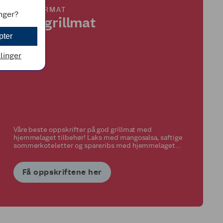
SOMMERMAT
inger?
God grillmat
pter
llinger
Våre beste oppskrifter på god grillmat med
hjemmelaget tilbehør! Laks med mangosalsa, saftige
sommerkoteletter og spareribs med hjemmelaget
bbq-saus er blant våre favoritter!
Få oppskriftene her