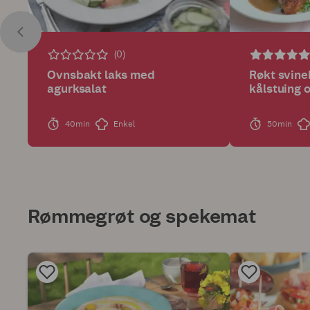
(0)
Ovnsbakt laks med
Røkt svin
agurksalat
kålstuing 
40min
Enkel
50min
Rømmegrøt og spekemat