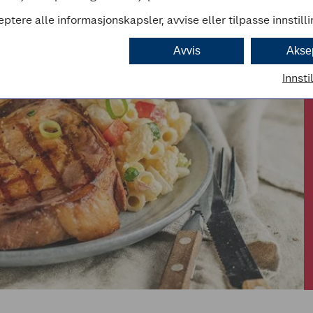
eptere alle informasjonskapsler, avvise eller tilpasse innstill
Avvis
Akse
Innsti