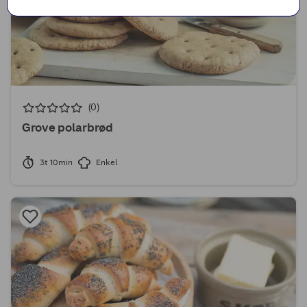
(0)
Grove polarbrød
3t 10min
Enkel