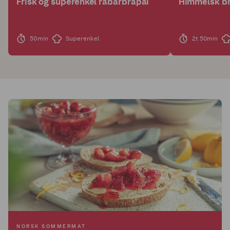
Frisk og superenkel rabarbrapai
Himmelsk br
50min
Superenkel
2t 50min
NORSK SOMMERMAT