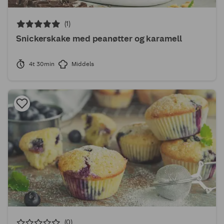
(1)
Snickerskake med peanøtter og karamell
4t 30min
Middels
(0)