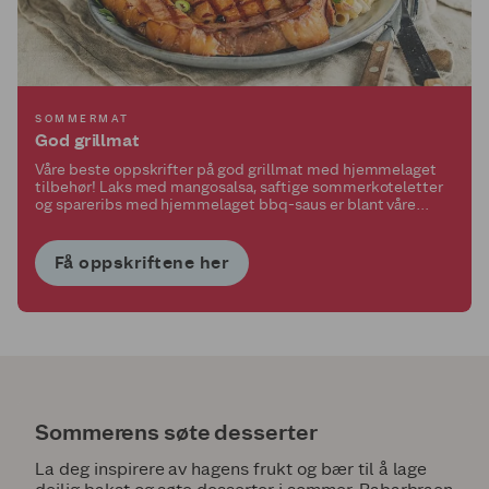
SOMMERMAT
God grillmat
Våre beste oppskrifter på god grillmat med hjemmelaget
tilbehør! Laks med mangosalsa, saftige sommerkoteletter
og spareribs med hjemmelaget bbq-saus er blant våre
favoritter!
Få oppskriftene her
Sommerens søte desserter
La deg inspirere av hagens frukt og bær til å lage