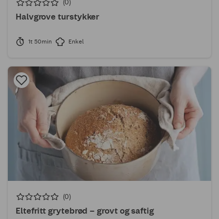
(0)
Halvgrove turstykker
1t 50min
Enkel
(0)
Eltefritt grytebrød – grovt og saftig