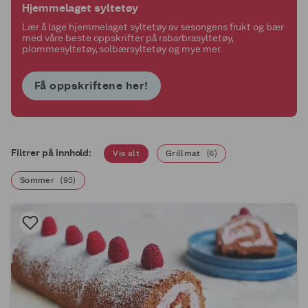
Hjemmelaget syltetøy
Lær å lage hjemmelaget syltetøy av sesongens frukt og bær
med våre beste oppskrifter på rabarbrasyltetøy,
plommesyltetøy, solbærsyltetøy og mye mer.
Få oppskriftene her!
Filtrer på innhold:
Vis alt
Grillmat
(
6
)
Sommer
(
95
)