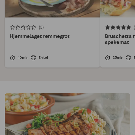
(0)
Hjemmelaget rømmegrøt
Bruschetta 
spekemat
40min
Enkel
25min