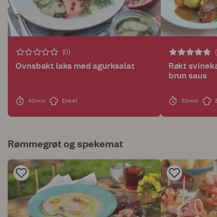
(0)
Ovnsbakt laks med agurksalat
Røkt svinek
brun saus
40min
Enkel
50min
Rømmegrøt og spekemat