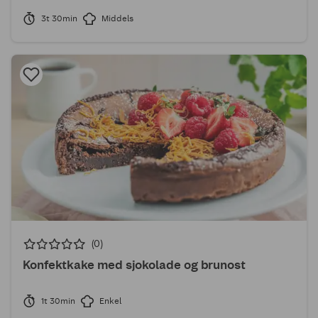
3t 30min
Middels
(0)
Konfektkake med sjokolade og brunost
1t 30min
Enkel