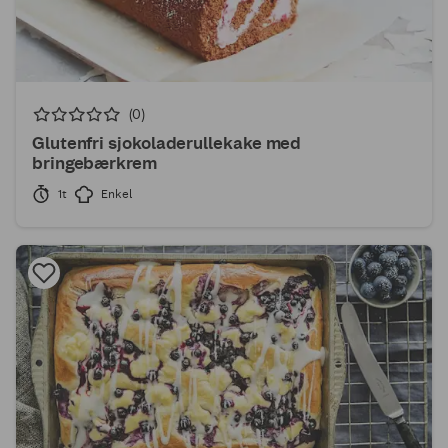
(0)
Glutenfri sjokoladerullekake med
bringebærkrem
1t
Enkel