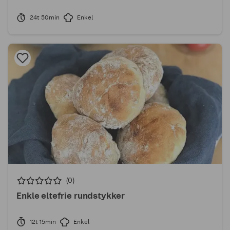
24t 50min
Enkel
(0)
Enkle eltefrie rundstykker
12t 15min
Enkel