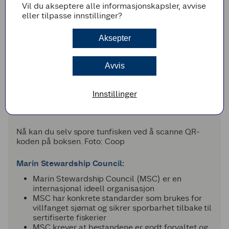
Vil du akseptere alle informasjonskapsler, avvise
eller tilpasse innstillinger?
Aksepter
Avvis
Innstillinger
Nå kan du selv spore tunfisken ved å scanne QR-
koden på boksen. Foto: Coop
Marin Stewardship Council:
Marin Stewardship Council (MSC) er en
internasjonal ideell organisasjon
MSC har konkrete standarder som brukes for
villfanget sjømat og sikrer sporbarhet tilbake til
sertifiserte fiskerier
MSC krever at bestandene er godt forvaltet og