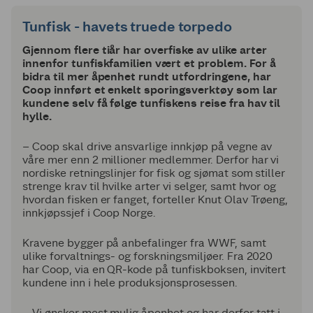
Tunfisk - havets truede torpedo
Gjennom flere tiår har overfiske av ulike arter
innenfor tunfiskfamilien vært et problem. For å
bidra til mer åpenhet rundt utfordringene, har
Coop innført et enkelt sporingsverktøy som lar
kundene selv få følge tunfiskens reise fra hav til
hylle.
– Coop skal drive ansvarlige innkjøp på vegne av
våre mer enn 2 millioner medlemmer. Derfor har vi
nordiske retningslinjer for fisk og sjømat som stiller
strenge krav til hvilke arter vi selger, samt hvor og
hvordan fisken er fanget, forteller Knut Olav Trøeng,
innkjøpssjef i Coop Norge.
Kravene bygger på anbefalinger fra WWF, samt
ulike forvaltnings- og forskningsmiljøer. Fra 2020
har Coop, via en QR-kode på tunfiskboksen, invitert
kundene inn i hele produksjonsprosessen.
– Vi ønsker mest mulig åpenhet og har derfor tatt i