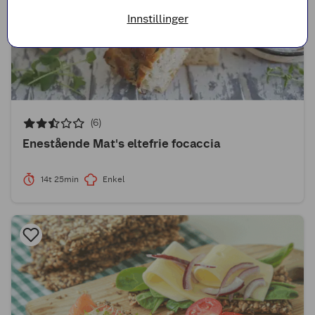
Innstillinger
(6)
Enestående Mat's eltefrie focaccia
14t 25min
Enkel