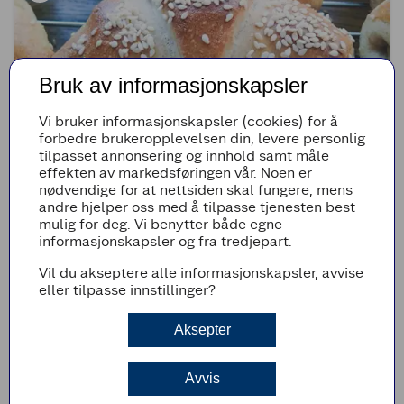
Bruk av informasjonskapsler
Vi bruker informasjonskapsler (cookies) for å
forbedre brukeropplevelsen din, levere personlig
tilpasset annonsering og innhold samt måle
effekten av markedsføringen vår. Noen er
nødvendige for at nettsiden skal fungere, mens
(5)
andre hjelper oss med å tilpasse tjenesten best
mulig for deg. Vi benytter både egne
Grove horn med fyll
informasjonskapsler og fra tredjepart.
Vil du akseptere alle informasjonskapsler, avvise
2t 12min
Enkel
eller tilpasse innstillinger?
Aksepter
Avvis