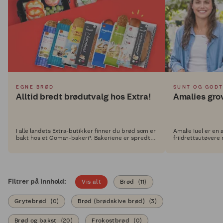
EGNE BRØD
SUNT OG GOD
Alltid bredt brødutvalg hos Extra!
Amalies gro
I alle landets Extra-butikker finner du brød som er
Amalie Iuel er en
bakt hos et Goman-bakeri*. Bakeriene er spredt
friidrettsutøvere
utover hele Norge, noe som betyr at du alltid får et
seg. Som idrettsu
godt utvalg av ferske brød i Extra-butikkene
hennes daglige ko
muligheten til å u
utfordringen på s
Filtrer på innhold:
Vis alt
Brød
(
11
)
Grytebrød
(
0
)
Brød (brødskive brød)
(
3
)
Brød og bakst
(
20
)
Frokostbrød
(
0
)