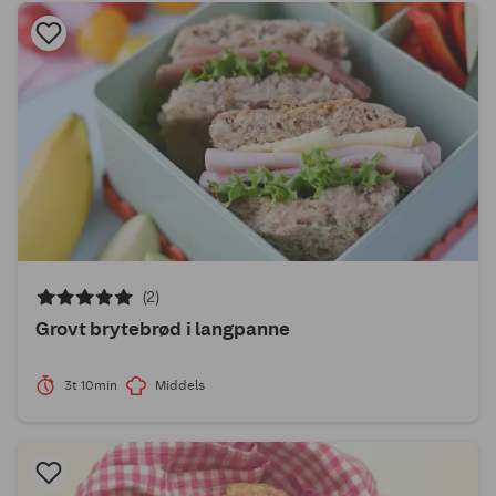
(2)
Grovt brytebrød i langpanne
3t 10min
Middels