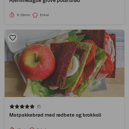
Hjemmelagde grove polarbrød
1t 39min
Enkel
(1)
Matpakkebrød med rødbete og brokkoli