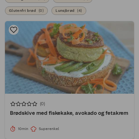
Glutenfri brød
(
0
)
Lunsjbrød
(
4
)
(0)
Brødskive med fiskekake, avokado og fetakrem
10min
Superenkel