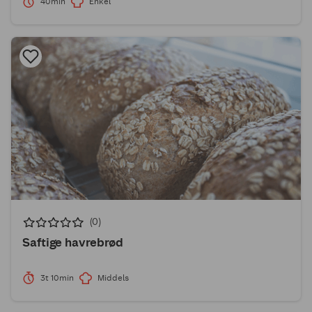
40min
Enkel
(0)
Saftige havrebrød
3t 10min
Middels