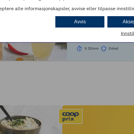
eptere alle informasjonskapsler, avvise eller tilpasse innstill
OPPSKRIFT
Hjemmelaget in
Avvis
Akse
Innsti
1t 30min
Enkel