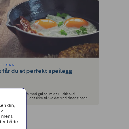
X-TRIKS
k får du et perfekt speilegg
vit, fast eggehvite med gul sol midt i – slik skal
egget se ut. Får du det ikke til? Jo da! Med disse tipsene
 alltid et supert resultat.
en din,
av
, mens
tter både