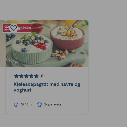
(1)
Kjøleskapsgrøt med havre og
yoghurt
5t 10min
Superenkel