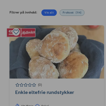
Filtrer på innhold:
Vis alt
Frokost
(
114
)
(0)
Enkle eltefrie rundstykker
12t 15min
Enkel