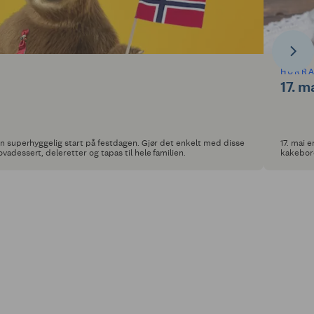
HURRA
17. m
 en superhyggelig start på festdagen. Gjør det enkelt med disse
17. mai 
vadessert, deleretter og tapas til hele familien.
kakebord
klippek