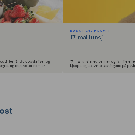
RASKT OG ENKELT
17. mai lunsj
 godt! Her får du oppskrifter og
17. mai lunsj med venner og familie er
egrøt og deleretter som er
kjappe og lettvinte løsningene på pavlo
kost