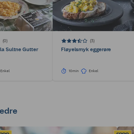
(0)
(3)
la Sultne Gutter
Fløyelsmyk eggerøre
Enkel
10min
Enkel
bedre