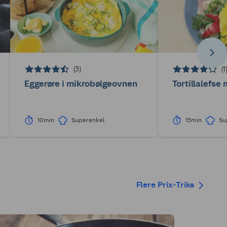
(3)
(1
Eggerøre i mikrobølgeovnen
Tortillalefse
10min
Superenkel
15min
Su
Flere Prix-Triks