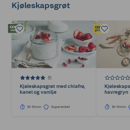
Kjøleskapsgrøt
(1)
Kjøleskapsgrøt med chiafrø,
Kjøleskap
kanel og vanilje
havregryn
9t 10min
Superenkel
9t 10min