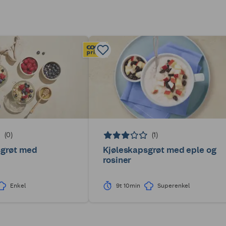
(0)
(1)
sgrøt med
Kjøleskapsgrøt med eple og
rosiner
Enkel
9t 10min
Superenkel