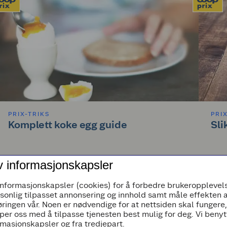
PRIX-TRIKS
PRI
Komplett koke egg guide
Sli
v informasjonskapsler
Smilende, bløtkokt eller hardkokt? Egg kokes på forskjellige
Kritth
måter avhengig av hva man foretrekker, men hvordan koker
speil
man seg frem til best mulig resultat? Størrelse,
får du
informasjonskapsler (cookies) for å forbedre brukeropplevels
romtemperatur og til og med høydemeter påvirker koketiden.
rsonlig tilpasset annonsering og innhold samt måle effekten 
Her er en komplett guide til hvordan du kan bli en ekte egg-
koke-mester.
ringen vår. Noen er nødvendige for at nettsiden skal fungere
per oss med å tilpasse tjenesten best mulig for deg. Vi beny
masjonskapsler og fra tredjepart.