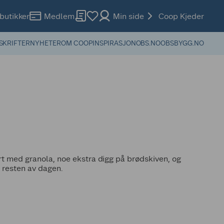
butikker
Medlem
Min side
Coop Kjeder
SKRIFTER
NYHETER
OM COOP
INSPIRASJON
OBS.NO
OBSBYGG.NO
urt med granola, noe ekstra digg på brødskiven, og
l resten av dagen.