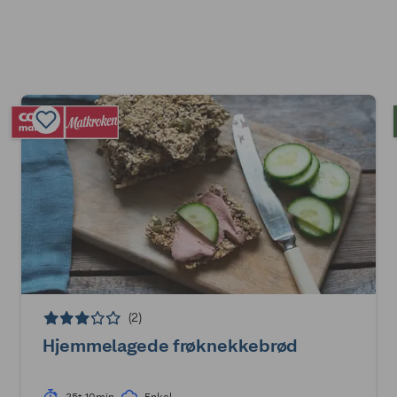
(2)
Hjemmelagede frøknekkebrød
25t 10min
Enkel