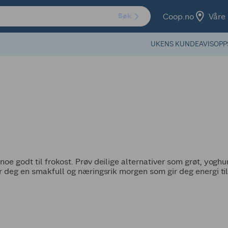
Coop.no
Våre 
Søk
UKENS KUNDEAVIS
OPP
r
noe godt til frokost. Prøv deilige alternativer som grøt, yogh
ir deg en smakfull og næringsrik morgen som gir deg energi ti