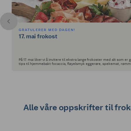
GRATULERER MED DAGEN!
17. mai frokost
På 17. mai liker vi å invitere til ekstra lange frokoster med alt som er
tips til hjemmebakt focaccia, fløyelsmyk eggerøre, spekemat, rømm
perfekte å ta med til koldtbordet på 17. mai!
Alle våre oppskrifter til fro