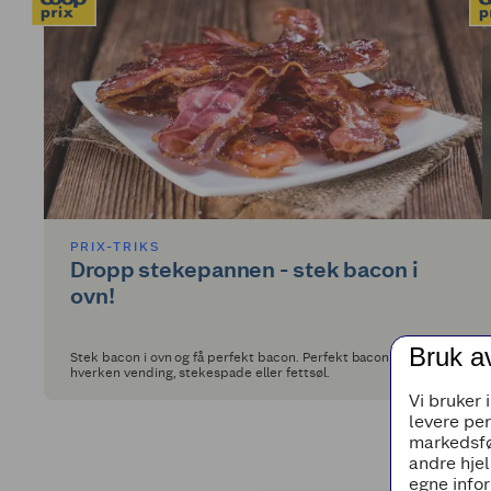
PRIX-TRIKS
Dropp stekepannen - stek bacon i
ovn!
Bruk a
Stek bacon i ovn og få perfekt bacon. Perfekt bacon krever
hverken vending, stekespade eller fettsøl.
Vi bruker 
levere pe
markedsfø
andre hjel
egne infor