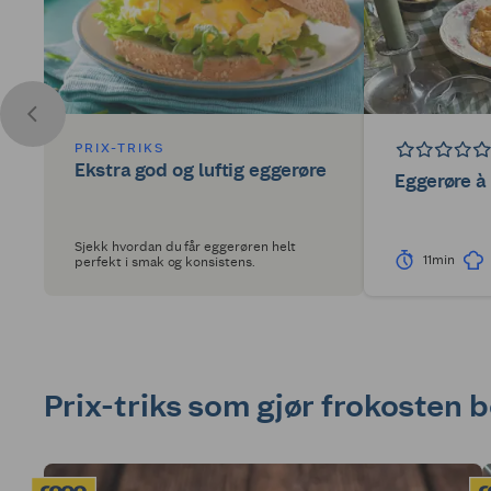
PRIX-TRIKS
Ekstra god og luftig eggerøre
Eggerøre à 
Sjekk hvordan du får eggerøren helt
11min
perfekt i smak og konsistens.
Prix-triks som gjør frokosten 