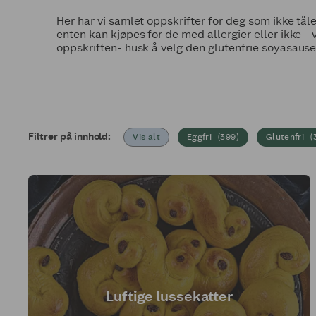
Her har vi samlet oppskrifter for deg som ikke tål
enten kan kjøpes for de med allergier eller ikke -
oppskriften- husk å velg den glutenfrie soyasausen
Filtrer på innhold:
Vis alt
Eggfri
(
399
)
Glutenfri
(
Luftige lussekatter