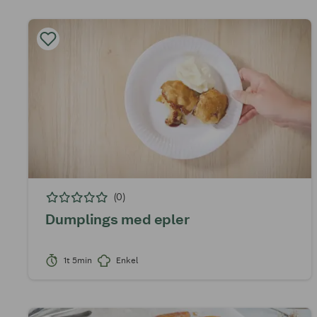
(0)
Dumplings med epler
1t 5min
Enkel