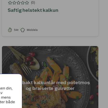
(0)
Saftig helstekt kalkun
54t
Middels
Ovnsbakt kalkunlår med potetmos
og braiserte gulrøtter
en din,
av
, mens
tter både