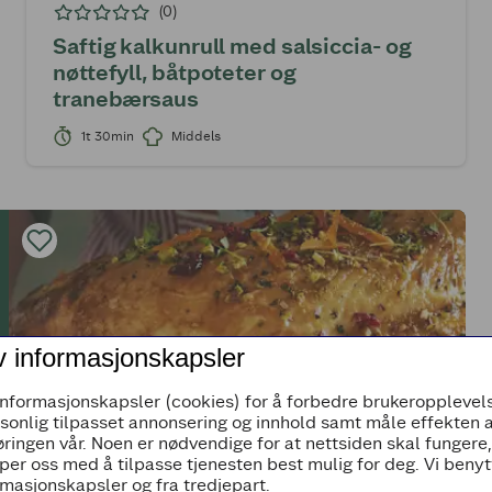
(0)
Saftig kalkunrull med salsiccia- og
nøttefyll, båtpoteter og
tranebærsaus
1t 30min
Middels
v informasjonskapsler
informasjonskapsler (cookies) for å forbedre brukeropplevels
rsonlig tilpasset annonsering og innhold samt måle effekten 
ringen vår. Noen er nødvendige for at nettsiden skal fungere
per oss med å tilpasse tjenesten best mulig for deg. Vi beny
masjonskapsler og fra tredjepart.