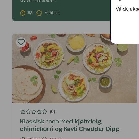
kraften fra kalkunen.
Vil du aks
52t
Middels
(0)
Klassisk taco med kjøttdeig,
chimichurri og Kavli Cheddar Dipp