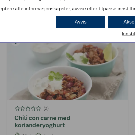
eptere alle informasjonskapsler, avvise eller tilpasse innstill
Avvis
Akse
Innsti
(0)
Chili con carne med
korianderyoghurt