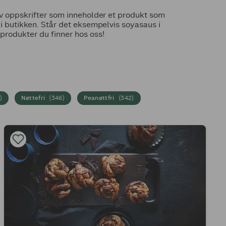
 av oppskrifter som inneholder et produkt som
t i butikken. Står det eksempelvis soyasaus i
 produkter du finner hos oss!
7
)
Nøttefri
(
346
)
Peanøttfri
(
342
)