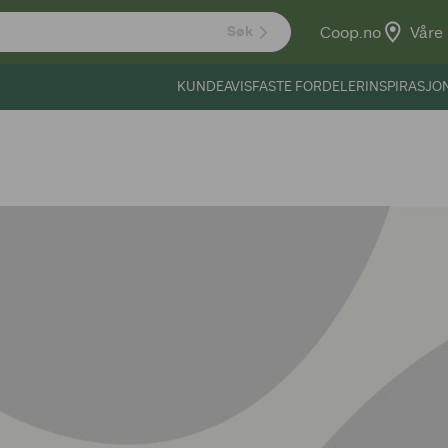
Coop.no
Våre 
Søk
KUNDEAVIS
FASTE FORDELER
INSPIRASJO