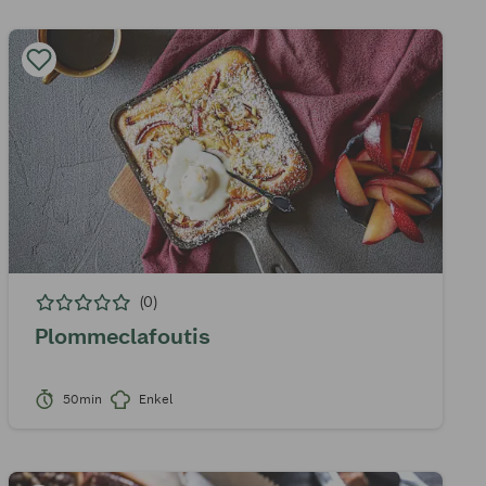
(0)
Plommeclafoutis
50min
Enkel