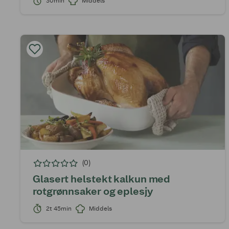
30min
Middels
(0)
Glasert helstekt kalkun med
rotgrønnsaker og eplesjy
2t 45min
Middels