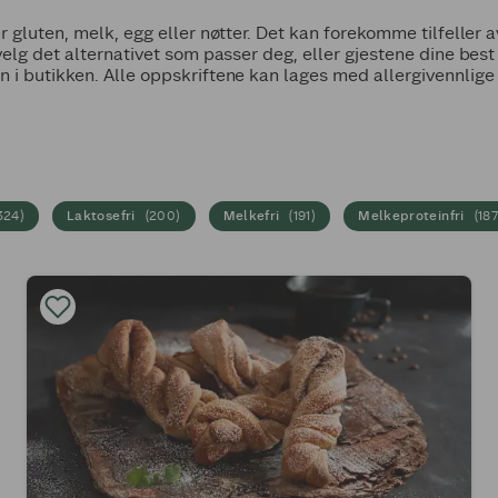
er gluten, melk, egg eller nøtter. Det kan forekomme tilfeller
 velg det alternativet som passer deg, eller gjestene dine bes
 i butikken. Alle oppskriftene kan lages med allergivennlige
324
)
Laktosefri
(
200
)
Melkefri
(
191
)
Melkeproteinfri
(
18