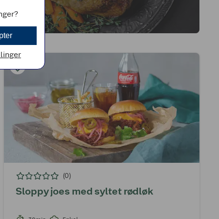
inger?
pter
llinger
(0)
Sloppy joes med syltet rødløk