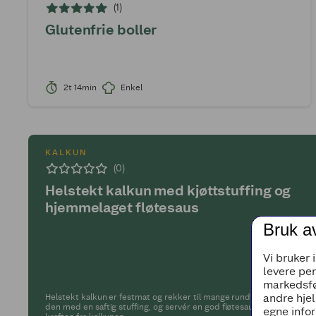
(1)
Glutenfrie boller
2t 14min
Enkel
KALKUN
(0)
Helstekt kalkun med kjøttstuffing og
hjemmelaget fløtesaus
Bruk a
Vi bruker 
levere pe
markedsfø
andre hjel
Helstekt kalkun er festmat og rekker til mange rundt bordet. Fyll
den med en saftig stuffing, og servér en god fløtesaus kokt på
egne infor