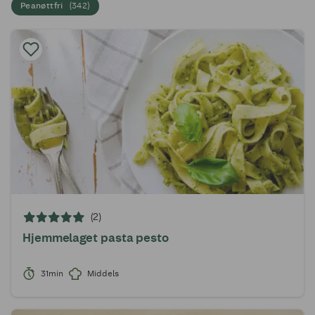
Peanøttfri
(
342
)
(2)
Hjemmelaget pasta pesto
31min
Middels