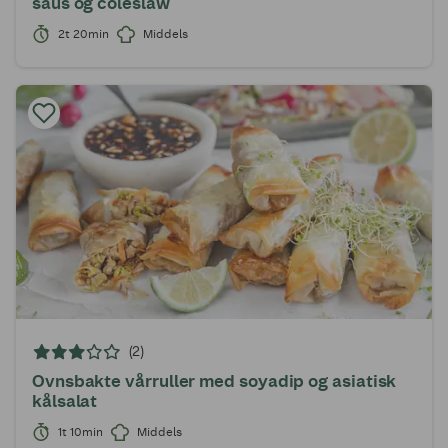
saus og coleslaw
2t 20min
Middels
(2)
Ovnsbakte vårruller med soyadip og asiatisk
kålsalat
1t 10min
Middels