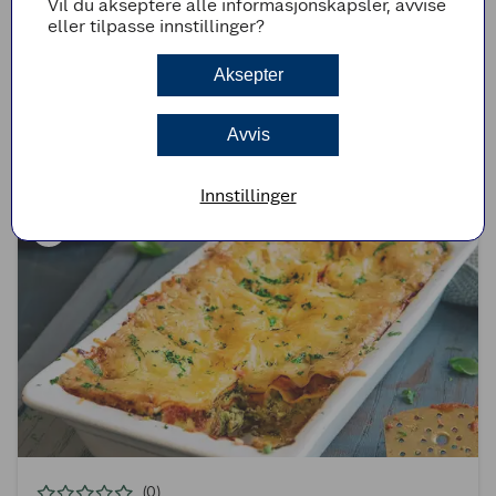
Vil du akseptere alle informasjonskapsler, avvise
eller tilpasse innstillinger?
(1)
Aksepter
Rød curry med kylling
Avvis
30min
Enkel
Innstillinger
(0)