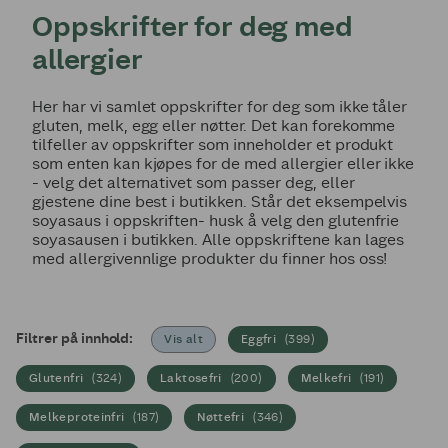
Oppskrifter for deg med
allergier
Her har vi samlet oppskrifter for deg som ikke tåler
gluten, melk, egg eller nøtter. Det kan forekomme
tilfeller av oppskrifter som inneholder et produkt
som enten kan kjøpes for de med allergier eller ikke
- velg det alternativet som passer deg, eller
gjestene dine best i butikken. Står det eksempelvis
soyasaus i oppskriften- husk å velg den glutenfrie
soyasausen i butikken. Alle oppskriftene kan lages
med allergivennlige produkter du finner hos oss!
Filtrer på innhold:
Vis alt
Eggfri
(
399
)
Glutenfri
(
324
)
Laktosefri
(
200
)
Melkefri
(
191
)
Melkeproteinfri
(
187
)
Nøttefri
(
346
)