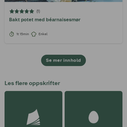
(1)
Bakt potet med béarnaisesmør
1t 15min
Enkel
Se mer innhold
1
2
3
4
5
6
7
8
9
10
11
12
13
14
15
16
17
18
19
20
21
22
23
24
25
26
Les flere oppskrifter