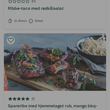
(0)
Ribbe-taco med rødkålsalat
2t 30min
Enkel
(1)
Spareribs med hjemmelaget rub, mango bbq-