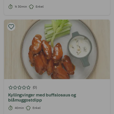
1t 30min
Enkel
(0)
Kyllingvinger med buffalosaus og
blåmuggostdipp
40min
Enkel