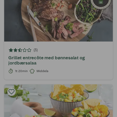
(3)
Grillet entrecôte med bønnesalat og
jordbærsalsa
1t 20min
Middels