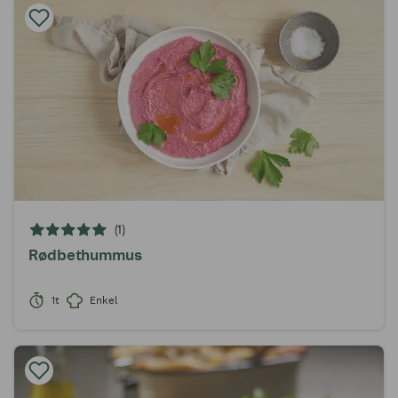
(1)
Rødbethummus
1t
Enkel