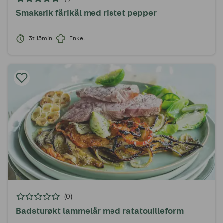
Smaksrik fårikål med ristet pepper
3t 15min
Enkel
(0)
Badsturøkt lammelår med ratatouilleform