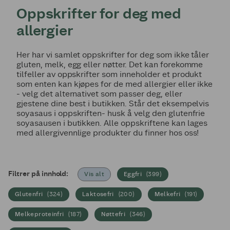
Oppskrifter for deg med
allergier
Her har vi samlet oppskrifter for deg som ikke tåler
gluten, melk, egg eller nøtter. Det kan forekomme
tilfeller av oppskrifter som inneholder et produkt
som enten kan kjøpes for de med allergier eller ikke
- velg det alternativet som passer deg, eller
gjestene dine best i butikken. Står det eksempelvis
soyasaus i oppskriften- husk å velg den glutenfrie
soyasausen i butikken. Alle oppskriftene kan lages
med allergivennlige produkter du finner hos oss!
Filtrer på innhold:
Vis alt
Eggfri
(
399
)
Glutenfri
(
324
)
Laktosefri
(
200
)
Melkefri
(
191
)
Melkeproteinfri
(
187
)
Nøttefri
(
346
)