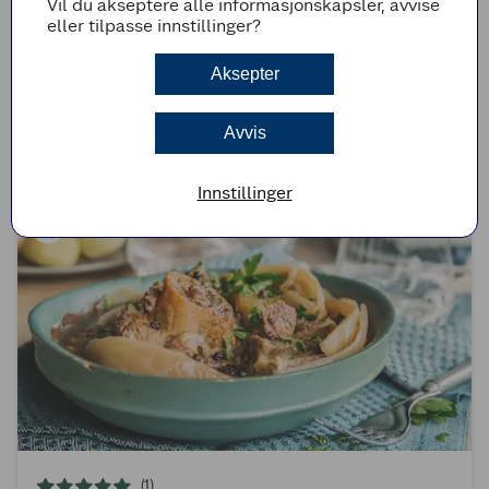
Vil du akseptere alle informasjonskapsler, avvise
eller tilpasse innstillinger?
(0)
Aksepter
Krydderstekte skiver av lammesadel
Avvis
50min
Middels
Innstillinger
(1)