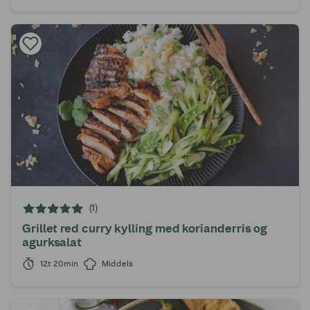
(1)
Grillet red curry kylling med korianderris og
agurksalat
12t 20min
Middels