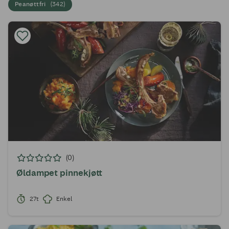
Peanøttfri
(
342
)
(0)
Øldampet pinnekjøtt
27t
Enkel