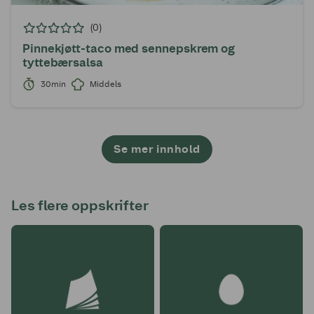
(0)
Pinnekjøtt-taco med sennepskrem og
tyttebærsalsa
30min
Middels
Se mer innhold
1
2
3
4
5
6
7
8
9
10
11
12
13
14
15
16
17
18
19
20
21
22
23
24
25
26
Les flere oppskrifter