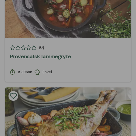
(0)
Provencalsk lammegryte
1t 20min
Enkel