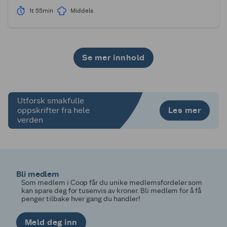
1t 55min
Middels
Se mer innhold
1
2
3
4
Utforsk smakfulle
Les mer
oppskrifter fra hele
verden
Bli medlem
Som medlem i Coop får du unike medlemsfordeler som
kan spare deg for tusenvis av kroner. Bli medlem for å få
penger tilbake hver gang du handler!
Meld deg inn