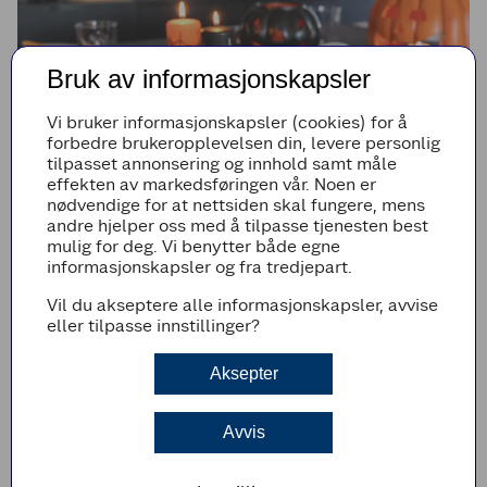
Bruk av informasjonskapsler
Vi bruker informasjonskapsler (cookies) for å
forbedre brukeropplevelsen din, levere personlig
tilpasset annonsering og innhold samt måle
effekten av markedsføringen vår. Noen er
nødvendige for at nettsiden skal fungere, mens
andre hjelper oss med å tilpasse tjenesten best
HALLOWEEN
mulig for deg. Vi benytter både egne
Lag skummel stemning til Halloween
informasjonskapsler og fra tredjepart.
Finn de beste oppskriftene og tipsene for en skremmende
god Halloween-feiring. La deg inspirere til å lage en
Vil du akseptere alle informasjonskapsler, avvise
minneverdig kveld!
eller tilpasse innstillinger?
Aksepter
Bli inspirert
Avvis
Filtrer på innhold:
Vis alt
Amerikansk
(
80
)