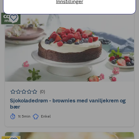
Innstillinger
(0)
Sjokoladedrøm - brownies med vaniljekrem og
bær
1t 5min
Enkel