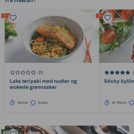
fra Hawaii?
(0)
Laks teriyaki med nudler og
Sticky kylli
wokede grønnsaker
30min
Enkel
4t 35min