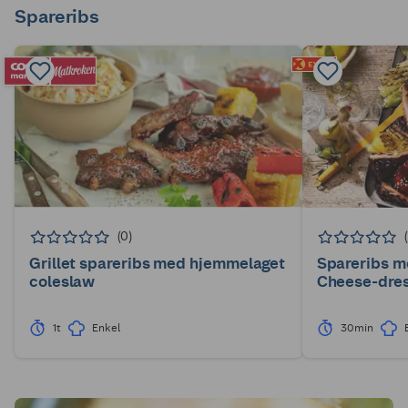
Spareribs
(0)
Grillet spareribs med hjemmelaget
Spareribs me
coleslaw
Cheese-dres
1t
Enkel
30min