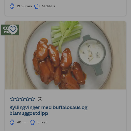
2t 20min
Middels
(0)
Kyllingvinger med buffalosaus og
blåmuggostdipp
40min
Enkel