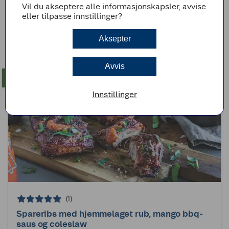
Vil du akseptere alle informasjonskapsler, avvise
Grillribbe med jalapeño mac'n cheese
eller tilpasse innstillinger?
45min
Enkel
Aksepter
Avvis
Innstillinger
(1)
Spareribs med hjemmelaget rub, mango bbq-
saus og coleslaw