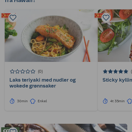
fra Hawaii?
(0)
Laks teriyaki med nudler og
Sticky kylli
wokede grønnsaker
30min
Enkel
4t 35min