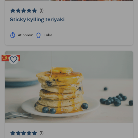
(1)
Sticky kylling teriyaki
4t 35min
Enkel
(1)