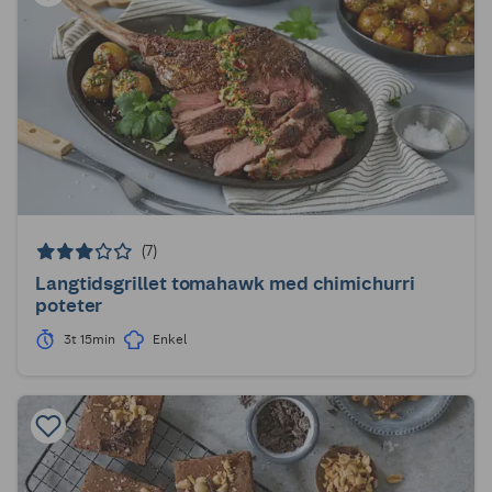
(7)
Langtidsgrillet tomahawk med chimichurri
poteter
3t 15min
Enkel