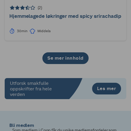
(2)
Hjemmelagede løkringer med spicy srirachadip
30min
Middels
Se mer innhold
1
2
3
4
Utforsk smakfulle
Les mer
oppskrifter fra hele
verden
Bli medlem
Som medlem i Coop får du unike medlemsfordeler som