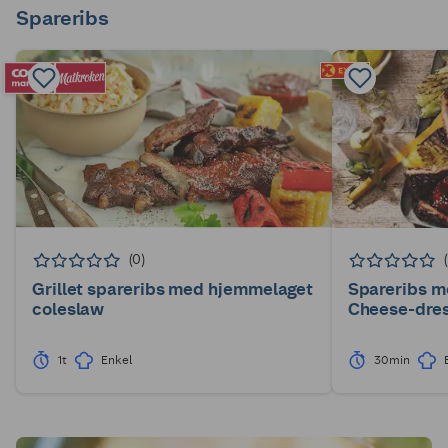
Spareribs
(0)
Grillet spareribs med hjemmelaget
Spareribs me
coleslaw
Cheese-dres
1t
Enkel
30min