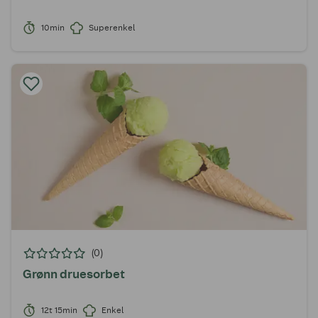
10min
Superenkel
(0)
Grønn druesorbet
12t 15min
Enkel