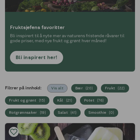
Fruktsjefens favoritter
Bli inspirert til å nyte mer av naturens fristende råvarer til
gode priser, med nye frukt og grønt hver måned!
Bli inspirert her!
Filtrer på innhold:
Vis alt
Bær
(
20
)
Frukt
(
22
)
Frukt og grønt
(
15
)
Kål
(
21
)
Potet
(
76
)
Rotgrønnsaker
(
19
)
Salat
(
41
)
Smoothie
(
0
)