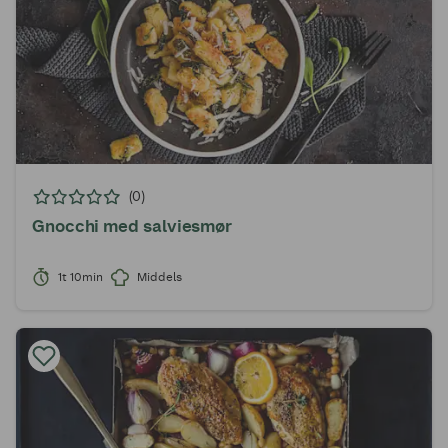
(0)
Gnocchi med salviesmør
1t 10min
Middels