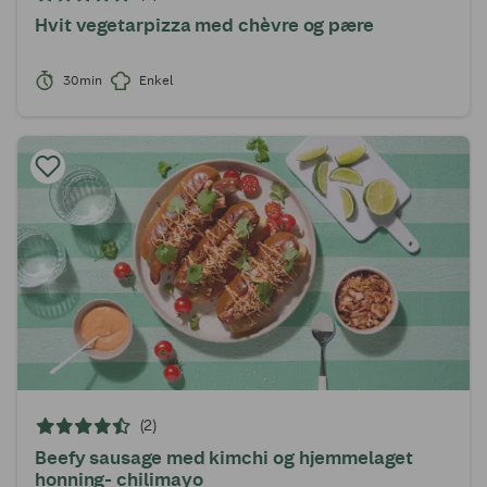
Hvit vegetarpizza med chèvre og pære
30min
Enkel
(2)
Beefy sausage med kimchi og hjemmelaget
honning- chilimayo