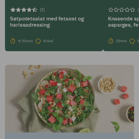
(3)
Søtpotetsalat med fetaost og
Knasende sp
harissadressing
asparges, fe
1t 30min
Enkel
25min