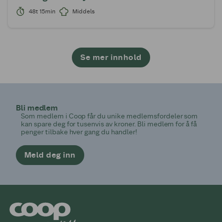
48t 15min
Middels
Se mer innhold
1
2
3
4
5
6
7
8
9
Bli medlem
Som medlem i Coop får du unike medlemsfordeler som
kan spare deg for tusenvis av kroner. Bli medlem for å få
penger tilbake hver gang du handler!
Meld deg inn