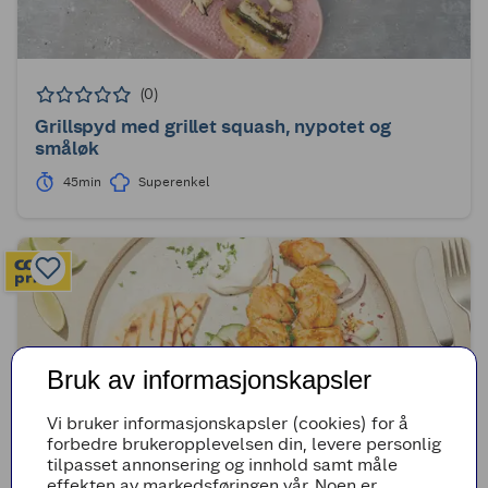
(0)
Grillspyd med grillet squash, nypotet og
småløk
45min
Superenkel
Bruk av informasjonskapsler
Vi bruker informasjonskapsler (cookies) for å
forbedre brukeropplevelsen din, levere personlig
tilpasset annonsering og innhold samt måle
effekten av markedsføringen vår. Noen er