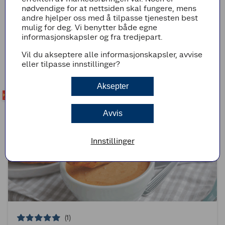
nødvendige for at nettsiden skal fungere, mens
andre hjelper oss med å tilpasse tjenesten best
(0)
mulig for deg. Vi benytter både egne
Yoghurtmarinert indisk kylling
informasjonskapsler og fra tredjepart.
Vil du akseptere alle informasjonskapsler, avvise
30min
Enkel
eller tilpasse innstillinger?
Aksepter
Avvis
Innstillinger
(1)