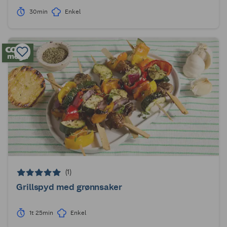
30min
Enkel
(1)
Grillspyd med grønnsaker
1t 25min
Enkel