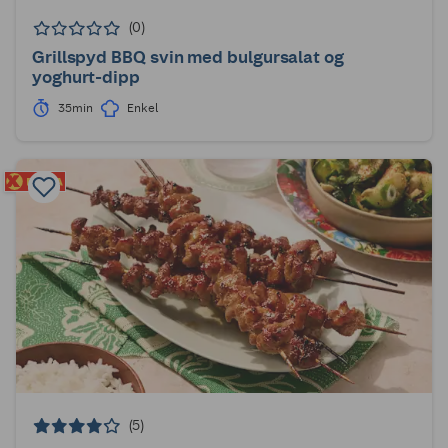
(0)
Grillspyd BBQ svin med bulgursalat og
yoghurt-dipp
35min
Enkel
(5)