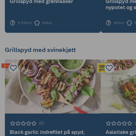
Grillspyd med grønnsaker
Grillspyd me
nypotet og 
1t 25min
Enkel
45min
Grillspyd med svinekjøtt
(0)
Black garlic indrefilet på spyd,
Asiatiske gr