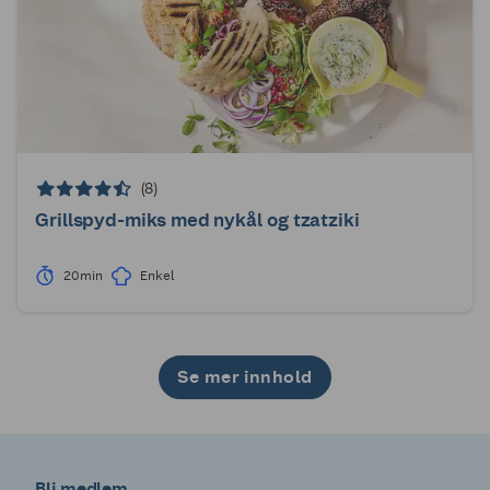
(8)
Grillspyd-miks med nykål og tzatziki
20min
Enkel
Se mer innhold
1
2
Bli medlem