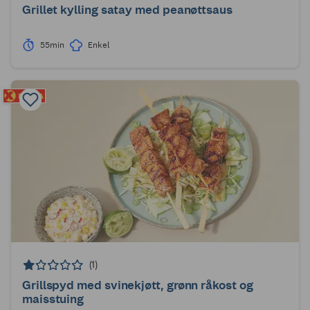
Grillet kylling satay med peanøttsaus
55min
Enkel
(1)
Grillspyd med svinekjøtt, grønn råkost og
maisstuing