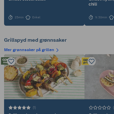
chili
25min
Enkel
1t 30min
Grillspyd med grønnsaker
Mer grønnsaker på grillen
(1)