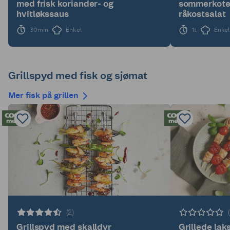
med frisk koriander- og
sommerkotel
hvitløkssaus
råkostsalat
30min
Enkel
1t
Enkel
Grillspyd med fisk og sjømat
Mer fisk på grillen
(2)
Grillspyd med skalldyr
Grillede la