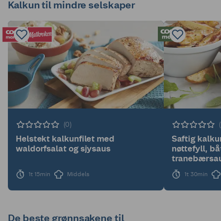
Kalkun til mindre selskaper
(0)
Helstekt kalkunfilet med
Saftig kalku
waldorfsalat og sjysaus
nøttefyll, b
tranebærsa
1t 15min
Middels
1t 30min
De beste grønnsakene til