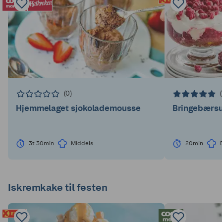
(0)
Hjemmelaget sjokolademousse
Bringebærsu
3t 30min
Middels
20min
Iskremkake til festen