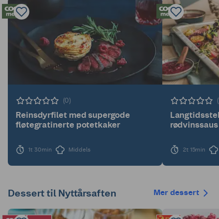
(0)
Reinsdyrfilet med supergode
Langtidsste
fløtegratinerte potetkaker
rødvinssaus
1t 30min
Middels
2t 15min
Dessert til Nyttårsaften
Mer dessert