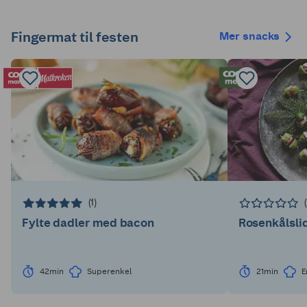
Fingermat til festen
Mer snacks
(1)
Fylte dadler med bacon
Rosenkålsli
42min
Superenkel
21min
E