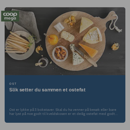
OST
Slik setter du sammen et ostefat
Ost er lykke på 3 bokstaver. Skal du ha venner på besøk eller bare
har lyst på noe godt til kveldskosen er et deilig ostefat med godt
tilbehør alltid en vinner.