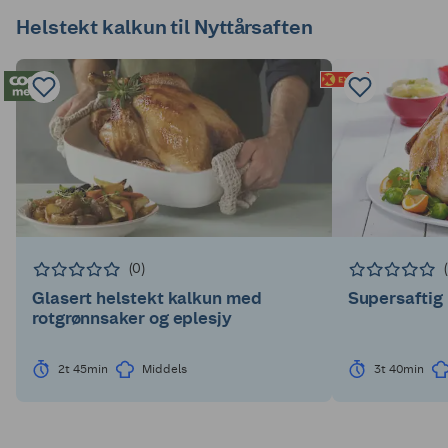
Helstekt kalkun til Nyttårsaften
(0)
Glasert helstekt kalkun med
Supersaftig 
rotgrønnsaker og eplesjy
2t 45min
Middels
3t 40min