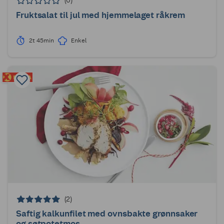
(0)
Fruktsalat til jul med hjemmelaget råkrem
2t 45min
Enkel
(2)
Saftig kalkunfilet med ovnsbakte grønnsaker
og søtpotetmos