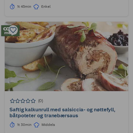
1t 45min
Enkel
(0)
Saftig kalkunrull med salsiccia- og nøttefyll,
båtpoteter og tranebærsaus
1t 30min
Middels