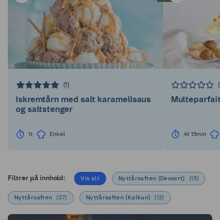
(1)
Iskremtårn med salt karamellsaus
Multeparfai
og saltstenger
1t
Enkel
4t 15min
Filtrer på innhold:
Vis alt
Nyttårsaften (Dessert)
(
15
)
Nyttårsaften
(
37
)
Nyttårsaften (Kalkun)
(
13
)