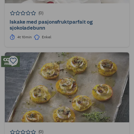
(0)
Iskake med pasjonsfruktparfait og
sjokoladebunn
4t 10min
Enkel
(0)