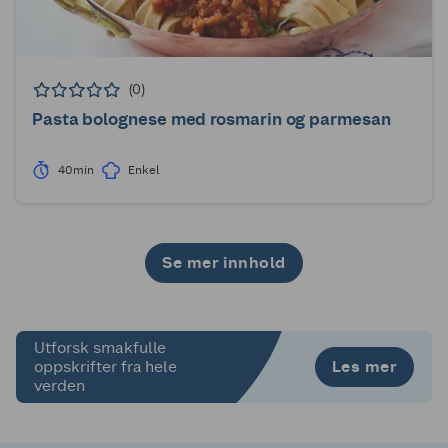
(0)
Pasta bolognese med rosmarin og parmesan
40min
Enkel
Se mer innhold
1
2
3
4
Utforsk smakfulle
Les mer
oppskrifter fra hele
verden