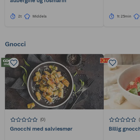
aubergine og rosmarin
2t
Middels
1t 25min
Gnocci
(0)
Gnocchi med salviesmør
Billig gnoc