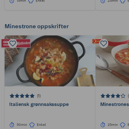
15min
Enkel
25min
Minestrone oppskrifter
(1)
Italiensk grønnsakssuppe
Minestrones
50min
Enkel
25min