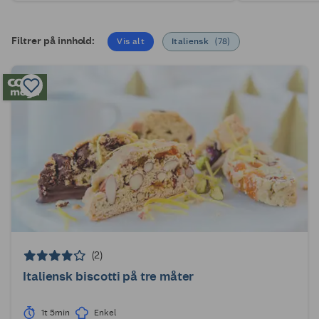
Filtrer på innhold:
Vis alt
Italiensk
(
78
)
(2)
Italiensk biscotti på tre måter
1t 5min
Enkel