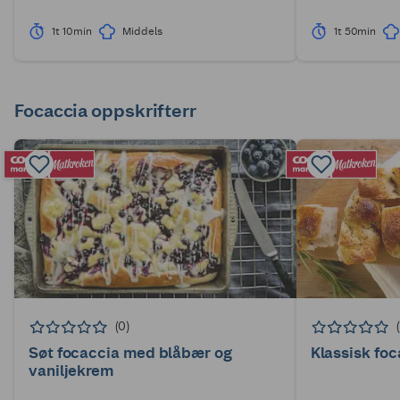
1t 10min
Middels
1t 50min
Focaccia oppskrifterr
(0)
Søt focaccia med blåbær og
Klassisk foc
vaniljekrem