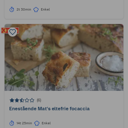
2t 30min
Enkel
(6)
Enestående Mat's eltefrie focaccia
14t 25min
Enkel