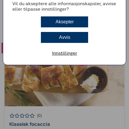
(4)
Vil du akseptere alle informasjonskapsler, avvise
eller tilpasse innstillinger?
Italiensk tiramisu
Aksepter
1t 45min
Middels
Avvis
Innstillinger
(0)
Klassisk focaccia