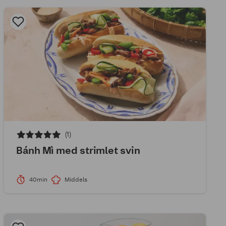
(1)
Bánh Mì med strimlet svin
40min
Middels