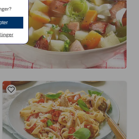
inger?
pter
llinger