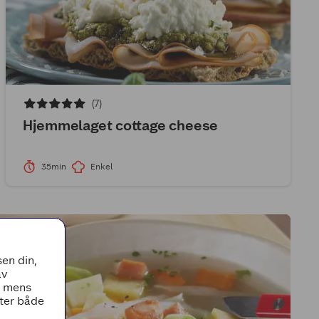
(7)
Hjemmelaget cottage cheese
35min
Enkel
en din,
av
, mens
tter både