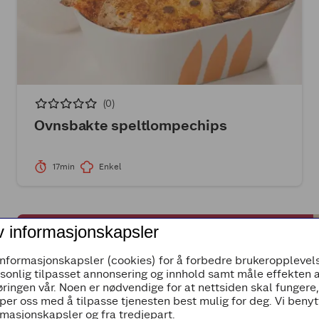
(0)
Ovnsbakte speltlompechips
17min
Enkel
v informasjonskapsler
SUPPE
(6)
informasjonskapsler (cookies) for å forbedre brukeropplevels
Betasuppe
rsonlig tilpasset annonsering og innhold samt måle effekten 
ringen vår. Noen er nødvendige for at nettsiden skal fungere
per oss med å tilpasse tjenesten best mulig for deg. Vi beny
masjonskapsler og fra tredjepart.