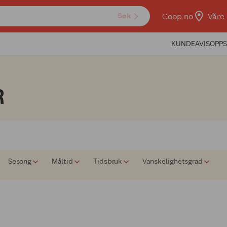
Coop.no
Våre 
Søk
KUNDEAVIS
OPPS
R
Sesong
Måltid
Tidsbruk
Vanskelighetsgrad