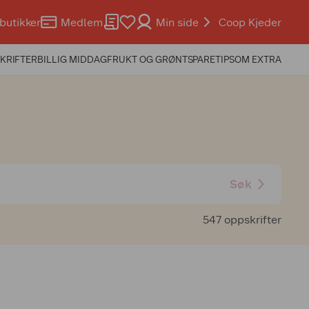
butikker
Medlem
Min side
Coop Kjeder
KRIFTER
BILLIG MIDDAG
FRUKT OG GRØNT
SPARETIPS
OM EXTRA
Søk
547 oppskrifter