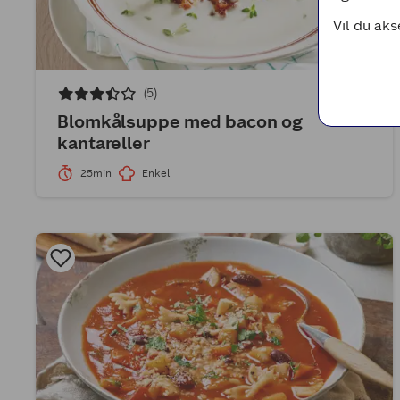
Vil du aks
(5)
Blomkålsuppe med bacon og
kantareller
25min
Enkel