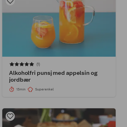
(1)
Alkoholfri punsj med appelsin og
jordbær
13min
Superenkel