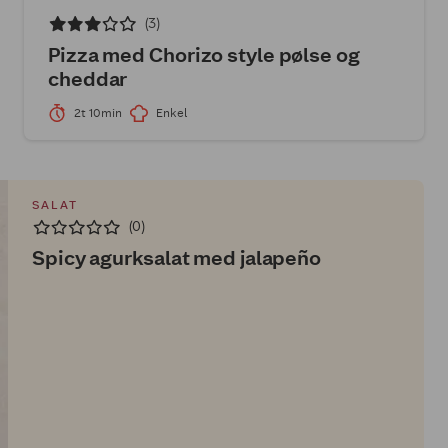
(3)
Pizza med Chorizo style pølse og
cheddar
2t 10min
Enkel
SALAT
(0)
Spicy agurksalat med jalapeño