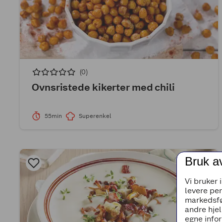
(0)
Ovnsristede kikerter med chili
55min
Superenkel
Bruk a
Vi bruker 
levere pe
markedsfø
andre hjel
egne infor