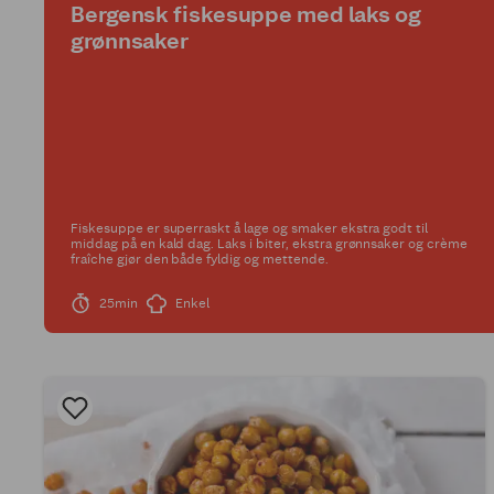
Bergensk fiskesuppe med laks og
grønnsaker
Fiskesuppe er superraskt å lage og smaker ekstra godt til
middag på en kald dag. Laks i biter, ekstra grønnsaker og crème
fraîche gjør den både fyldig og mettende.
25min
Enkel