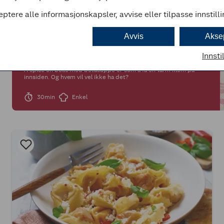
eptere alle informasjonskapsler, avvise eller tilpasse innstill
Avvis
Akse
Innsti
Å spise en bolle med betasuppe er som å få en varm klem på
innsiden. Og hvem vil vel ikke ha det?
30min
Enkel