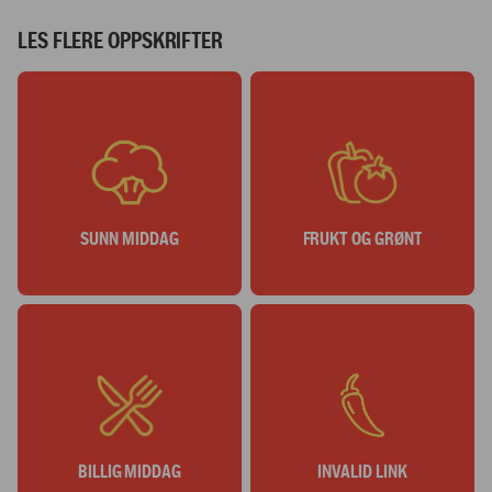
1
2
3
4
5
6
7
LES FLERE OPPSKRIFTER
SUNN MIDDAG
FRUKT OG GRØNT
BILLIG MIDDAG
INVALID LINK