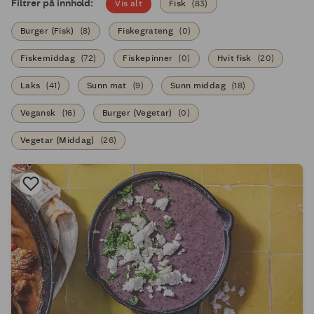
Filtrer på innhold:
Vis alt
Fisk
(
83
)
Burger (Fisk)
(
8
)
Fiskegrateng
(
0
)
Fiskemiddag
(
72
)
Fiskepinner
(
0
)
Hvit fisk
(
20
)
Laks
(
41
)
Sunn mat
(
9
)
Sunn middag
(
18
)
Vegansk
(
16
)
Burger (Vegetar)
(
0
)
Vegetar (Middag)
(
26
)