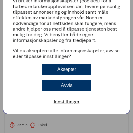
Vi bruker informasjonskapsler (cookies) for å
forbedre brukeropplevelsen din, levere personlig
50min
Enkel
tilpasset annonsering og innhold samt måle
effekten av markedsføringen vår. Noen er
nødvendige for at nettsiden skal fungere, mens
andre hjelper oss med å tilpasse tjenesten best
mulig for deg. Vi benytter både egne
informasjonskapsler og fra tredjepart.
Vil du akseptere alle informasjonskapsler, avvise
eller tilpasse innstillinger?
Aksepter
Avvis
(1)
Innstillinger
Pannestekt laks i kremet sopp- og spinatsaus
35min
Enkel