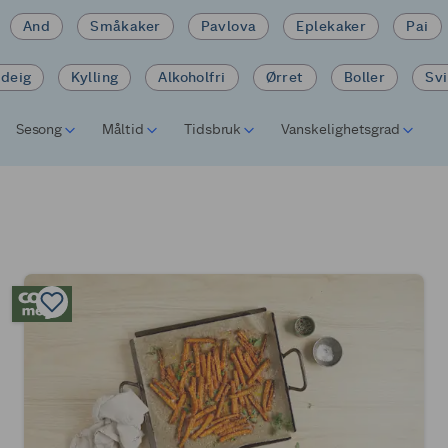
And
Småkaker
Pavlova
Eplekaker
Pai
tdeig
Kylling
Alkoholfri
Ørret
Boller
Sv
Sesong
Måltid
Tidsbruk
Vanskelighetsgrad