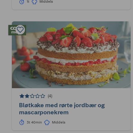
1t
Middels
(4)
Bløtkake med rørte jordbær og
mascarponekrem
3t 40min
Middels