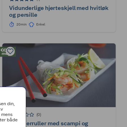
Vidunderlige hjerteskjell med hvitløk
og persille
20min
Enkel
en din,
av
, mens
(0)
tter både
Sommerruller med scampi og