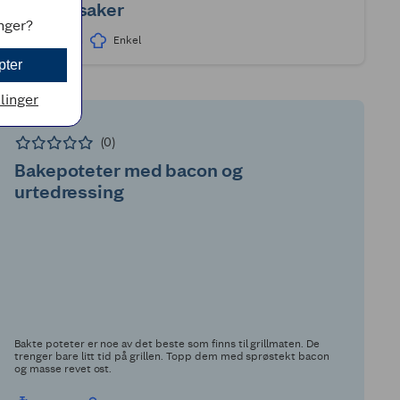
grønnsaker
inger?
32min
Enkel
pter
llinger
POTET
(0)
Bakepoteter med bacon og
urtedressing
Bakte poteter er noe av det beste som finns til grillmaten. De
trenger bare litt tid på grillen. Topp dem med sprøstekt bacon
og masse revet ost.