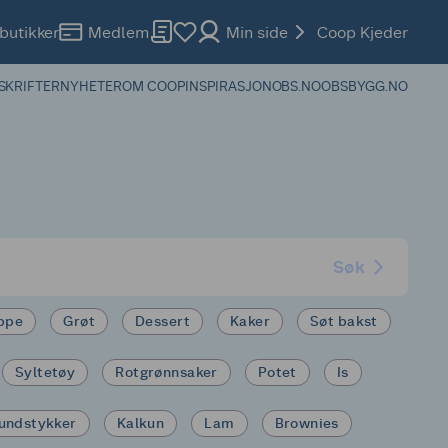
butikker
Medlem
Min side
Coop Kjeder
SKRIFTER
NYHETER
OM COOP
INSPIRASJON
OBS.NO
OBSBYGG.NO
Søk
ppe
Grøt
Dessert
Kaker
Søt bakst
Syltetøy
Rotgrønnsaker
Potet
Is
undstykker
Kalkun
Lam
Brownies