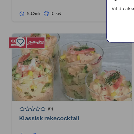
Vil du aks
1t 20min
Enkel
(0)
Klassisk rekecocktail