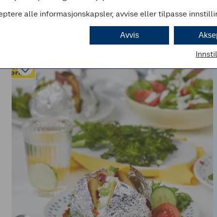
eptere alle informasjonskapsler, avvise eller tilpasse innstill
Avvis
Akse
Innsti