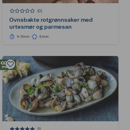
(0)
Ovnsbakte rotgrønnsaker med
urtesmør og parmesan
1t 15min
Enkel
(1)