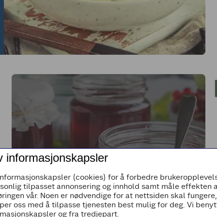
v informasjonskapsler
Hjemmelaget ripsgelé med smak av
vanilje
informasjonskapsler (cookies) for å forbedre brukeropplevels
rsonlig tilpasset annonsering og innhold samt måle effekten 
ringen vår. Noen er nødvendige for at nettsiden skal fungere
per oss med å tilpasse tjenesten best mulig for deg. Vi beny
masjonskapsler og fra tredjepart.