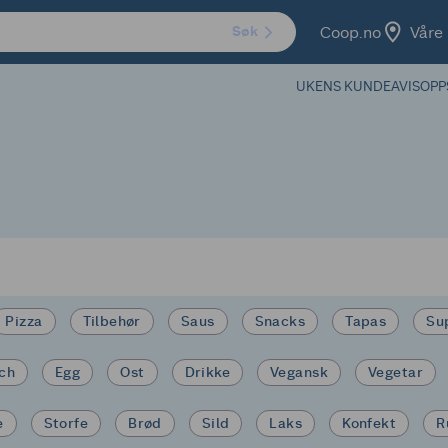
Coop.no
Våre 
Søk
UKENS KUNDEAVIS
OPP
Pizza
Tilbehør
Saus
Snacks
Tapas
Su
ich
Egg
Ost
Drikke
Vegansk
Vegetar
e
Storfe
Brød
Sild
Laks
Konfekt
R