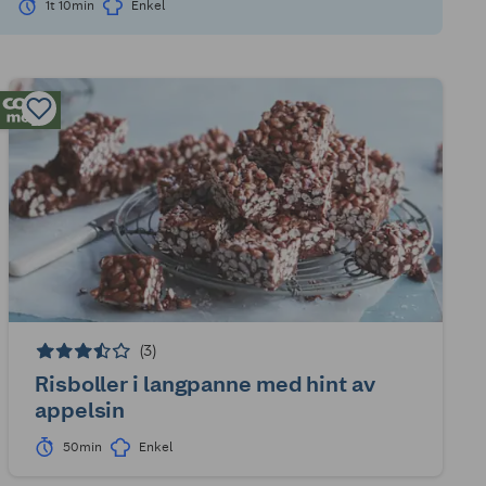
1t 10min
Enkel
(3)
Risboller i langpanne med hint av
appelsin
50min
Enkel