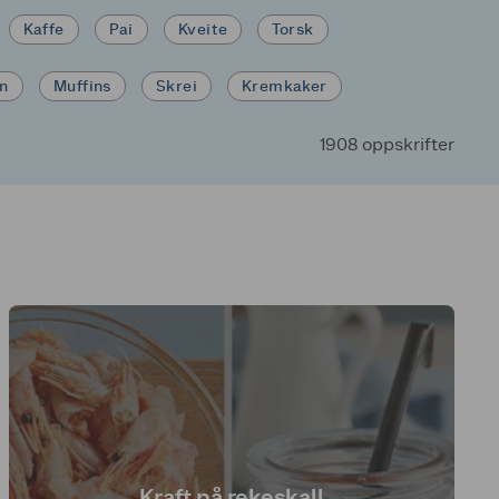
Kaffe
Pai
Kveite
Torsk
in
Muffins
Skrei
Kremkaker
1908 oppskrifter
Kraft på rekeskall