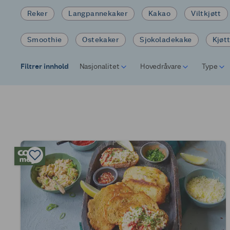
Reker
Langpannekaker
Kakao
Viltkjøtt
Smoothie
Ostekaker
Sjokoladekake
Kjøt
Filtrer innhold
Nasjonalitet
Hovedråvare
Type