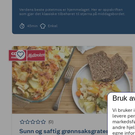
Verdens beste potetmos er hjemmelaget. Her er oppskriften
som gjør det klassiske tilbehøret til stjerna på middagsbordet.
45min
Enkel
Bruk a
Vi bruker 
levere pe
markedsfø
(0)
andre hjel
Sunn og saftig grønnsaksgrateng
egne infor