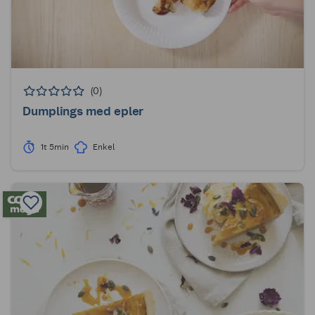
(0)
Dumplings med epler
1t 5min
Enkel