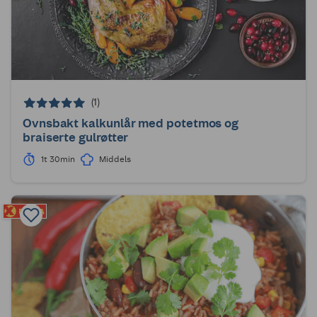
(1)
Ovnsbakt kalkunlår med potetmos og
braiserte gulrøtter
1t 30min
Middels