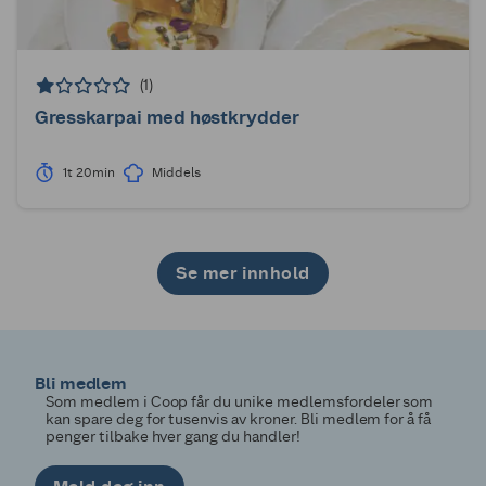
(1)
Gresskarpai med høstkrydder
1t 20min
Middels
Se mer innhold
1
2
3
4
5
6
7
8
9
10
11
12
13
14
15
16
17
18
19
20
21
22
23
24
25
26
27
28
29
30
Bli medlem
Som medlem i Coop får du unike medlemsfordeler som
kan spare deg for tusenvis av kroner. Bli medlem for å få
penger tilbake hver gang du handler!