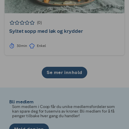
(0)
Syltet sopp med løk og krydder
30min
Enkel
Se mer innhold
1
2
3
4
5
6
7
8
9
10
11
12
13
14
15
16
17
18
19
20
21
22
23
24
25
26
27
28
29
30
Bli medlem
Som medlem i Coop får du unike medlemsfordeler som
kan spare deg for tusenvis av kroner. Bli medlem for å få
penger tilbake hver gang du handler!