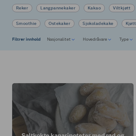
Reker
Langpannekaker
Kakao
Viltkjøtt
Smoothie
Ostekaker
Sjokoladekake
Kjøt
Filtrer innhold
Nasjonalitet
Hovedråvare
Type
Saltkokte kanaripoteter med rød og