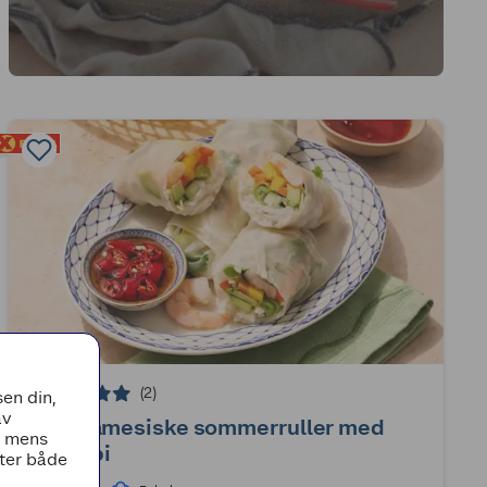
(2)
en din,
av
Vietnamesiske sommerruller med
, mens
scampi
tter både