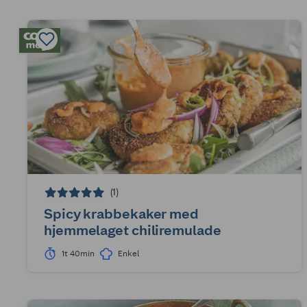
(1)
Spicy krabbekaker med
hjemmelaget chiliremulade
1t 40min
Enkel