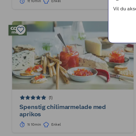
1t 10min
Enkel
Vil du aks
(1)
Spenstig chilimarmelade med
aprikos
1t 10min
Enkel