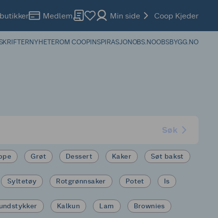
butikker
Medlem
Min side
Coop Kjeder
SKRIFTER
NYHETER
OM COOP
INSPIRASJON
OBS.NO
OBSBYGG.NO
Søk
ppe
Grøt
Dessert
Kaker
Søt bakst
Syltetøy
Rotgrønnsaker
Potet
Is
undstykker
Kalkun
Lam
Brownies