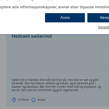
1t
Enkel
eptere alle informasjonskapsler, avvise eller tilpasse innstill
Avvis
Akse
ROTGRØNNSAKER
Innsti
(0)
Helbakt sellerirot
Sellerirot er kanskje ikke så mye å se på, men den er søt og god
på smak. Den kan bakes, stekes og kokes, og er spesielt god i
supper og lapskaus. Bak den hel i ovnen med chili og soyasaus, og
server den som en mettende og god vegetarrett.
1t 55min
Enkel