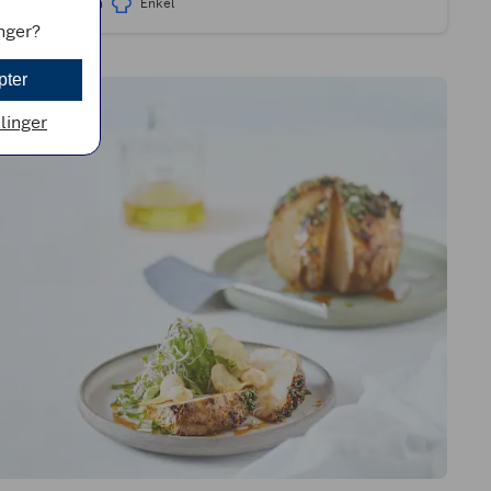
30min
Enkel
inger?
pter
llinger