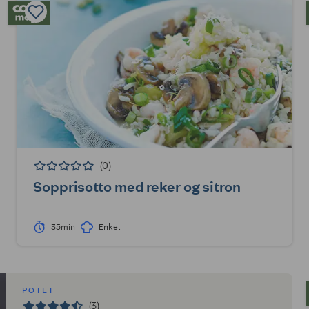
(0)
Sopprisotto med reker og sitron
35min
Enkel
POTET
(3)