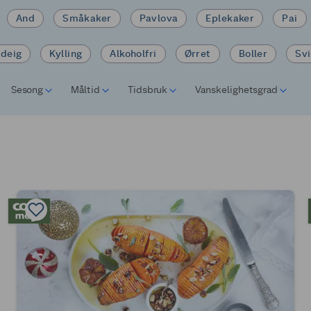
And
Småkaker
Pavlova
Eplekaker
Pai
tdeig
Kylling
Alkoholfri
Ørret
Boller
Sv
Sesong
Måltid
Tidsbruk
Vanskelighetsgrad