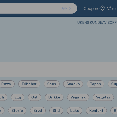
Coop.no
Våre 
Søk
UKENS KUNDEAVIS
OPP
Pizza
Tilbehør
Saus
Snacks
Tapas
Su
ich
Egg
Ost
Drikke
Vegansk
Vegetar
e
Storfe
Brød
Sild
Laks
Konfekt
R