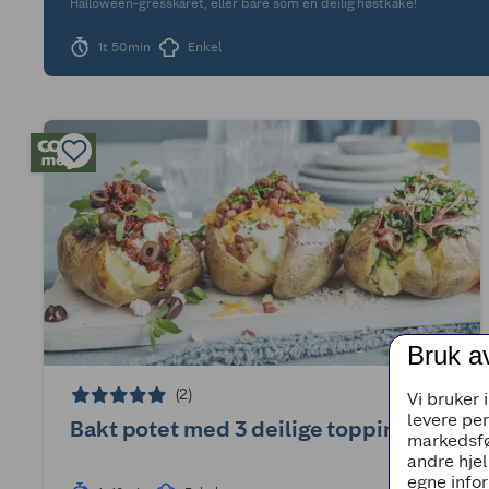
Halloween-gresskaret, eller bare som en deilig høstkake!
1t 50min
Enkel
Bruk a
(2)
Vi bruker 
levere pe
Bakt potet med 3 deilige toppinger
markedsfø
andre hjel
egne infor