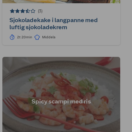
(3)
Sjokoladekake i langpanne med
luftig sjokoladekrem
2t 20min
Middels
Spicy scampi med ris