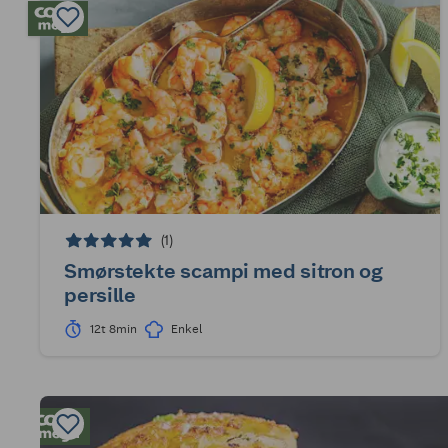
(1)
Smørstekte scampi med sitron og
persille
12t 8min
Enkel