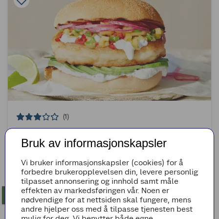
(1)
Kjapp fiskeburger med mangosalsa
Bruk av informasjonskapsler
35min
Enkel
Vi bruker informasjonskapsler (cookies) for å
forbedre brukeropplevelsen din, levere personlig
tilpasset annonsering og innhold samt måle
effekten av markedsføringen vår. Noen er
nødvendige for at nettsiden skal fungere, mens
andre hjelper oss med å tilpasse tjenesten best
mulig for deg. Vi benytter både egne