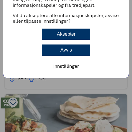
informasjonskapsler og fra tredjepart.
Vil du akseptere alle informasjonskapsler, avvise
eller tilpasse innstillinger?
Aksepter
Avvis
(0)
Laksetartar med eplesalat og pepperrotrømme
Innstillinger
15min
Enkel