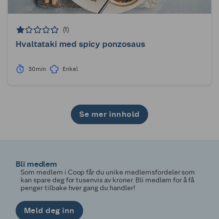
(1)
Hvaltataki med spicy ponzosaus
30min
Enkel
Se mer innhold
1
2
3
4
5
6
7
8
9
10
11
12
13
14
15
16
17
18
19
20
21
22
23
24
25
26
27
28
29
30
Bli medlem
Som medlem i Coop får du unike medlemsfordeler som
kan spare deg for tusenvis av kroner. Bli medlem for å få
penger tilbake hver gang du handler!
Meld deg inn