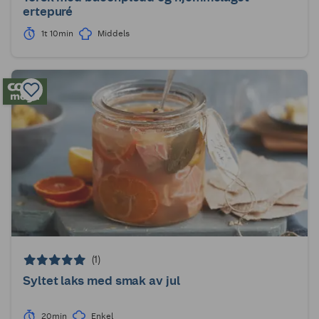
ertepuré
1t 10min
Middels
(1)
Syltet laks med smak av jul
20min
Enkel