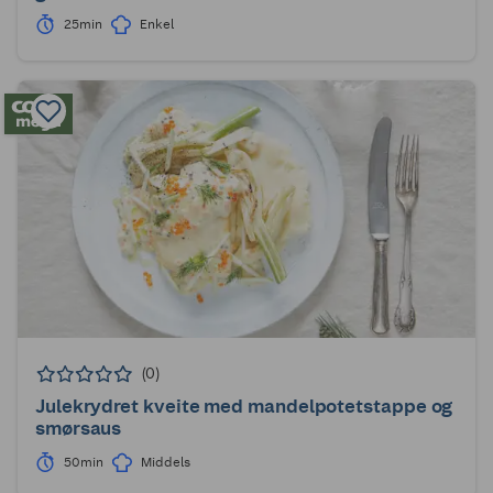
25min
Enkel
(0)
Julekrydret kveite med mandelpotetstappe og
smørsaus
50min
Middels