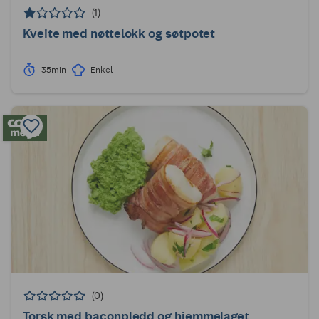
(1)
Kveite med nøttelokk og søtpotet
35min
Enkel
(0)
Torsk med baconpledd og hjemmelaget