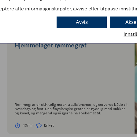
25min
Enkel
eptere alle informasjonskapsler, avvise eller tilpasse innstill
Avvis
Akse
GRØT
Innsti
(0)
Hjemmelaget rømmegrøt
Rømmegrøt er skikkelig norsk tradisjonsmat, og serveres både til
hverdags og fest. Den fløyelsmyke grøten er nydelig med sukker
og kanel, og mange vil også gjerne ha spekemat til.
40min
Enkel