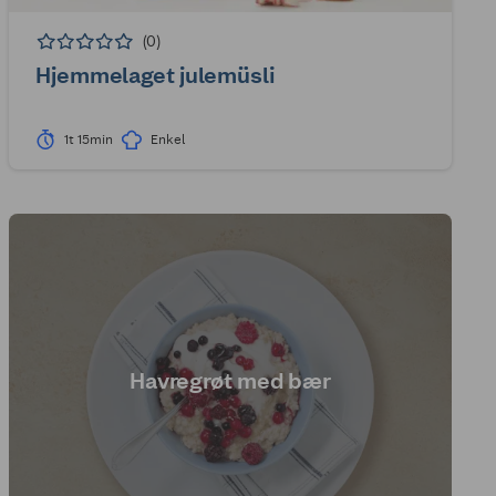
(0)
Hjemmelaget julemüsli
1t 15min
Enkel
Havregrøt med bær