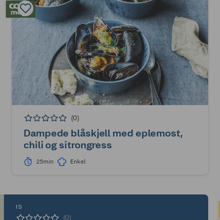
(0)
Dampede blåskjell med eplemost,
chili og sitrongress
25min
Enkel
IS
(0)