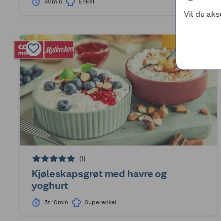
40min
Enkel
Vil du aks
(1)
Kjøleskapsgrøt med havre og
yoghurt
5t 10min
Superenkel