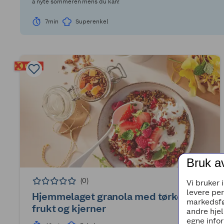
å nyte sommeren mens du kan!
7min
Superenkel
Bruk a
(0)
Vi bruker 
levere pe
Hjemmelaget granola med tørket
markedsfø
frukt og kjerner
andre hjel
egne infor