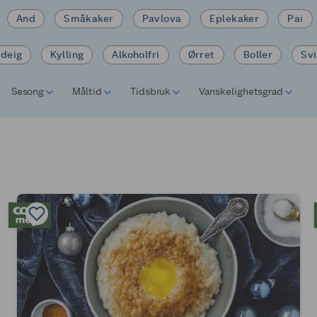
And
Småkaker
Pavlova
Eplekaker
Pai
tdeig
Kylling
Alkoholfri
Ørret
Boller
Sv
Sesong
Måltid
Tidsbruk
Vanskelighetsgrad