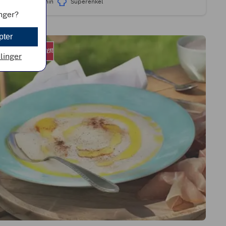
9t 10min
Superenkel
inger?
pter
llinger