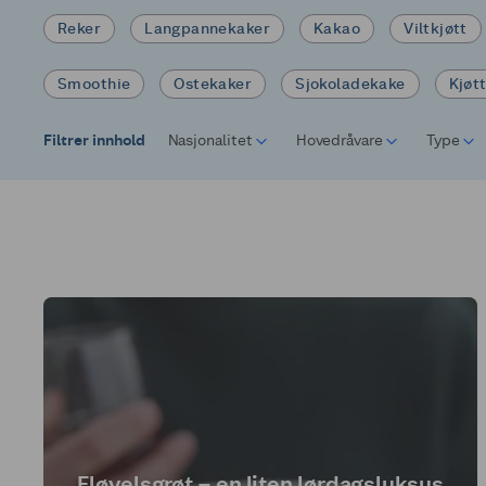
Reker
Langpannekaker
Kakao
Viltkjøtt
Smoothie
Ostekaker
Sjokoladekake
Kjøt
Filtrer innhold
Nasjonalitet
Hovedråvare
Type
Fløyelsgrøt – en liten lørdagsluksus