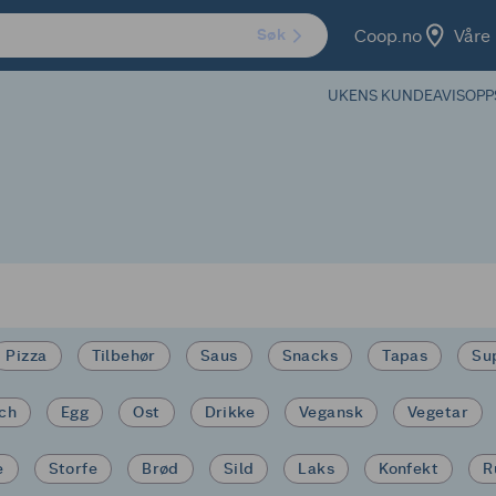
Coop.no
Våre 
Søk
UKENS KUNDEAVIS
OPP
Pizza
Tilbehør
Saus
Snacks
Tapas
Su
ich
Egg
Ost
Drikke
Vegansk
Vegetar
e
Storfe
Brød
Sild
Laks
Konfekt
R