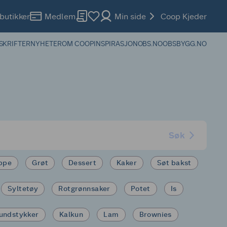
butikker
Medlem
Min side
Coop Kjeder
SKRIFTER
NYHETER
OM COOP
INSPIRASJON
OBS.NO
OBSBYGG.NO
Søk
ppe
Grøt
Dessert
Kaker
Søt bakst
Syltetøy
Rotgrønnsaker
Potet
Is
undstykker
Kalkun
Lam
Brownies