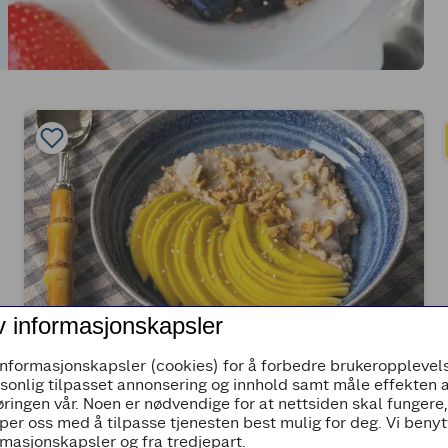
v informasjonskapsler
(6)
informasjonskapsler (cookies) for å forbedre brukeropplevels
rsonlig tilpasset annonsering og innhold samt måle effekten 
Havregrøt med mango og kokossaus
ringen vår. Noen er nødvendige for at nettsiden skal fungere
per oss med å tilpasse tjenesten best mulig for deg. Vi beny
masjonskapsler og fra tredjepart.