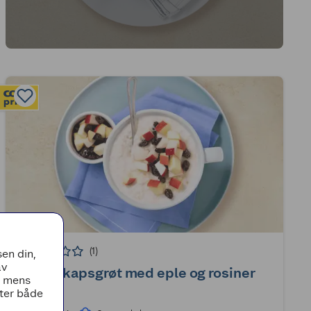
(1)
en din,
av
Kjøleskapsgrøt med eple og rosiner
, mens
tter både