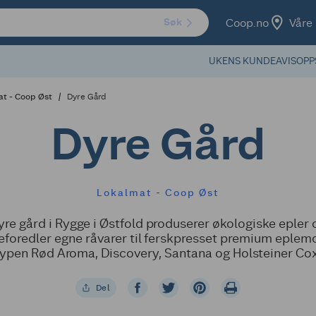
Coop.no
Våre 
Søk
UKENS KUNDEAVIS
OPP
t - Coop Øst
Dyre Gård
Dyre Gård
Lokalmat - Coop Øst
yre gård i Rygge i Østfold produserer økologiske epler 
eforedler egne råvarer til ferskpresset premium eplem
typen Rød Aroma, Discovery, Santana og Holsteiner Cox
Del