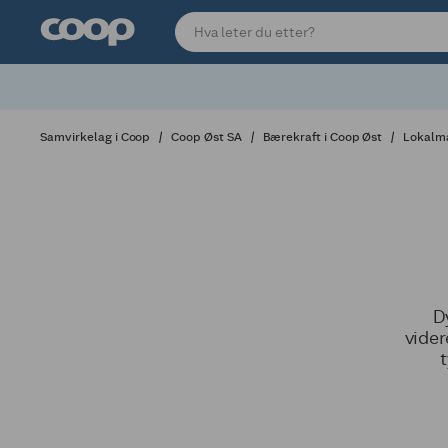
Samvirkelag i Coop
Coop Øst SA
Bærekraft i Coop Øst
Lokalma
D
vider