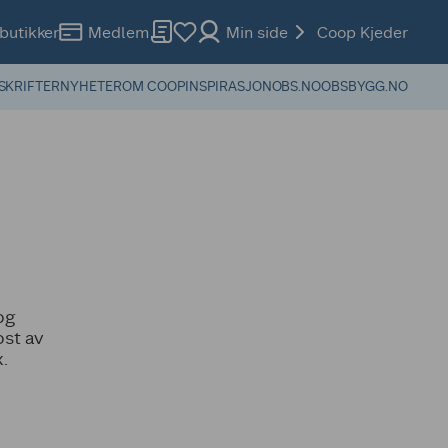
butikker
Medlem
Min side
Coop Kjeder
SKRIFTER
NYHETER
OM COOP
INSPIRASJON
OBS.NO
OBSBYGG.NO
og
ost av
.