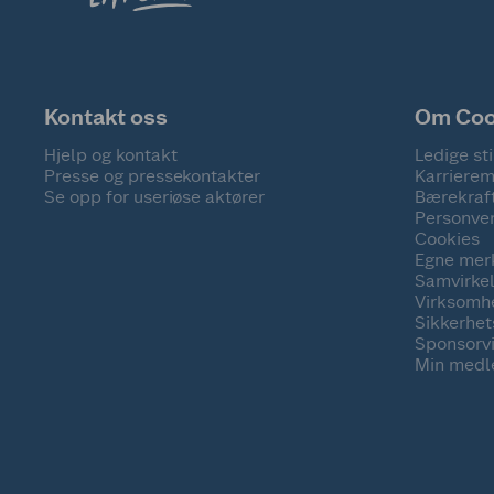
Kontakt oss
Om Co
Hjelp og kontakt
Ledige sti
Presse og pressekontakter
Karrierem
Se opp for useriøse aktører
Bærekraf
Personve
Cookies
Egne mer
Samvirke
Virksomh
Sikkerhe
Sponsorv
Min medl