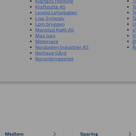
Kjartans Honning
T
Kraftgutta AS
T
Leveld Lefsebakeri
T
Lisa Syltetøy
T
Lom bryggeri
U
Manstad Kjøtt AS
V
Max Ivan
V
Metervare
Ø
Nordpolen Industrier AS
Å
Norhaug Gård
Norumbryggeriet
Medlem
Sparing