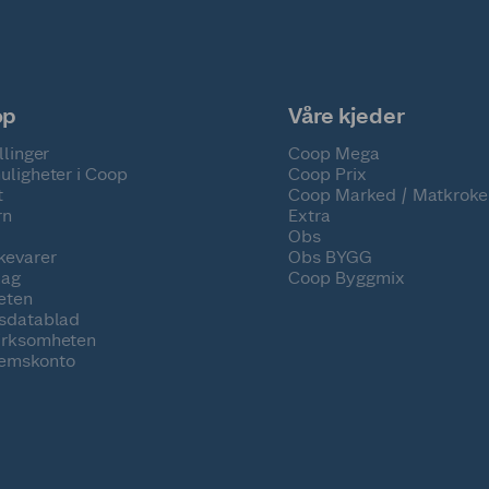
op
Våre kjeder
llinger
Coop Mega
uligheter i Coop
Coop Prix
t
Coop Marked / Matkroke
rn
Extra
Obs
kevarer
Obs BYGG
lag
Coop Byggmix
eten
tsdatablad
irksomheten
emskonto