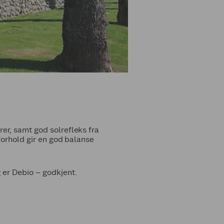
er, samt god solrefleks fra
forhold gir en god balanse
 er Debio – godkjent.