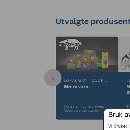
Utvalgte produsen
LOKALMAT - COOP ØST
Metervare
N
I
Kortreist mat i storbyen.
Tr
Metervare ble etablert i
ti
Bruk a
2013. Det var Tommy
Østhagen som savnet gode
håndverkspølser som
Vi bruker 
smakte kjøtt, og tok saken i