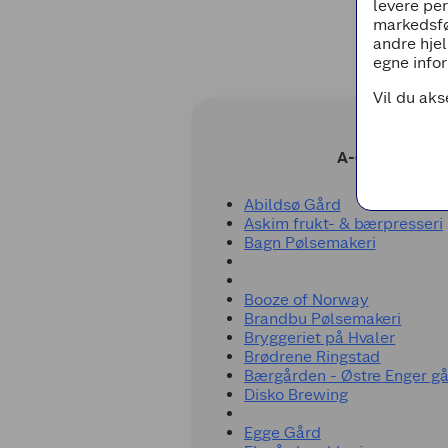
levere pe
egne
hender. Pølseproduktene er
markedsfø
komponert fullstendig fra
andre hjel
bunnen av i eget
pølsemakeri.
egne infor
Vil du aks
A-G
Abildsø Gård
Askim frukt- & bærpresseri
Bagn Pølsemakeri
Booze of Norway
Brandbu Pølsemakeri
Bryggeriet på Hvaler
Brødrene Ringstad
Bærgården - Østre Enger g
Disko Brewing
Egge Gård