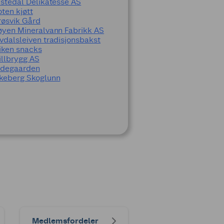
istedal Delikatesse AS
oten kjøtt
røsvik Gård
øyen Mineralvann Fabrikk AS
vdalsleiven tradisjonsbakst
iken snacks
illbrygg AS
degaarden
keberg Skoglunn
Medlemsfordeler