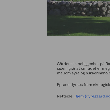
Gården sin beliggenhet på Rae
sjøen, gjør at området er meg
mellom syre og sukkerinnhold
Eplene dyrkes frem økologisk
Nettside:
Hjem (dyregaard.no