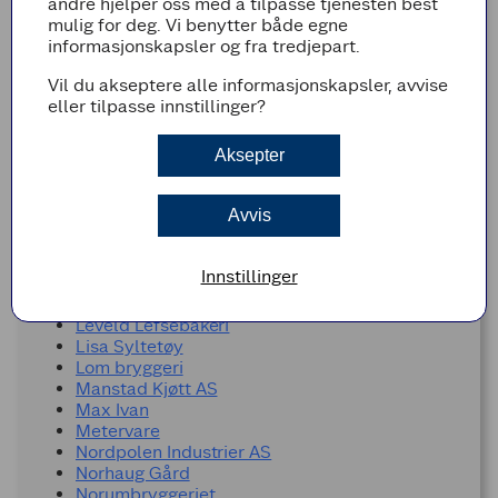
andre hjelper oss med å tilpasse tjenesten best
Hallingdal lokalmatsenter
mulig for deg. Vi benytter både egne
Hande Rakfisk AS
informasjonskapsler og fra tredjepart.
Heimstølen - Hemsedal Sylteri
Helle kjøtt
Vil du akseptere alle informasjonskapsler, avvise
Hemsedal flatbrødbakeri
eller tilpasse innstillinger?
Hensåsen Fjellgard
Herlig AS
Aksepter
Holli Mølle
Holmen Crisp
Holmstad bakeri
Avvis
Imres Granola
Jonny Råtten AS (Bignose)
Kulinaris
Innstillinger
Kjartans Honning
Kraftgutta AS
Leveld Lefsebakeri
Lisa Syltetøy
Lom bryggeri
Manstad Kjøtt AS
Max Ivan
Metervare
Nordpolen Industrier AS
Norhaug Gård
Norumbryggeriet