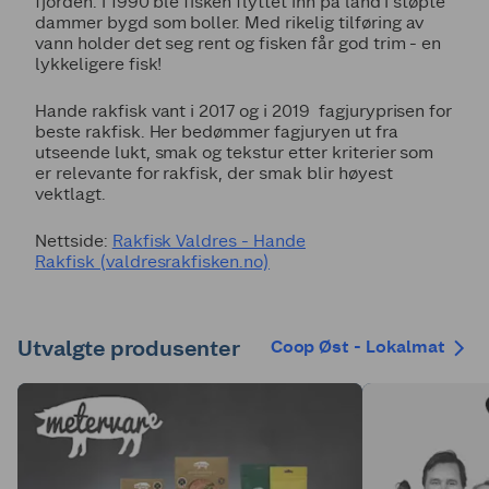
fjorden. I 1990 ble fisken flyttet inn på land i støpte
dammer bygd som boller. Med rikelig tilføring av
vann holder det seg rent og fisken får god trim - en
lykkeligere fisk!
Hande rakfisk vant i 2017 og i 2019 fagjuryprisen for
beste rakfisk. Her bedømmer fagjuryen ut fra
utseende lukt, smak og tekstur etter kriterier som
er relevante for rakfisk, der smak blir høyest
vektlagt.
Nettside:
Rakfisk Valdres - Hande
Rakfisk (valdresrakfisken.no)
Utvalgte produsenter
Coop Øst - Lokalmat