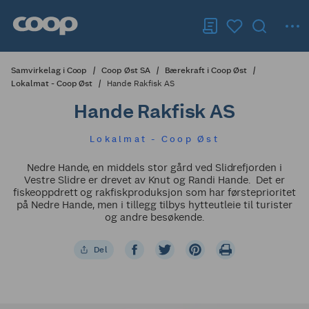
Samvirkelag i Coop
Coop Øst SA
Bærekraft i Coop Øst
Lokalmat - Coop Øst
Hande Rakfisk AS
Hande Rakfisk AS
Lokalmat - Coop Øst
Nedre Hande, en middels stor gård ved Slidrefjorden i
Vestre Slidre er drevet av Knut og Randi Hande. Det er
fiskeoppdrett og rakfiskproduksjon som har førsteprioritet
på Nedre Hande, men i tillegg tilbys hytteutleie til turister
og andre besøkende.
Del