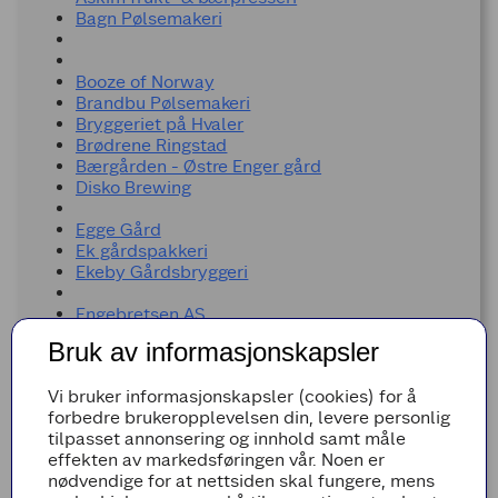
Bagn Pølsemakeri
Booze of Norway
Brandbu Pølsemakeri
Bryggeriet på Hvaler
Brødrene Ringstad
Bærgården - Østre Enger gård
Disko Brewing
Egge Gård
Ek gårdspakkeri
Ekeby Gårdsbryggeri
Engebretsen AS
Fagernes Kjøtt AS
Bruk av informasjonskapsler
Fossen Gård
GIOIA
Vi bruker informasjonskapsler (cookies) for å
Granum Gård
forbedre brukeropplevelsen din, levere personlig
tilpasset annonsering og innhold samt måle
H - N
effekten av markedsføringen vår. Noen er
nødvendige for at nettsiden skal fungere, mens