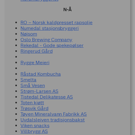
N-Å
RO – Norsk kaldpresset rapsolje
Numedal stasjonsbryggeri
Nøisom
Oslo Brewing Company
Rekedal - Gode spekepølser
Ringerud Gård
Rygge Meieri
Råstad Kombucha
Smelta
Små Vesen
Strøm-Larsen AS
Tistedal Delikatesse AS
Toten kjøtt
Trøsvik Gård
Tøyen Mineralvann Fabrikk AS
Uvdalsleiven tradisjonsbakst
Viken snacks
Villbrygg AS