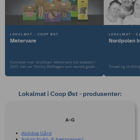
LOKALMAT - COOP ØST
LOKALMAT - C
Metervare
Nordpolen I
Kortreist mat i storbyen. Metervare ble etablert i
2013. Det var Tommy Østhagen som savnet gode
Trivsel og utvikli
håndverkspølser som smakte kjøtt, og tok saken i
egne hender. Pølseproduktene er komponert
fullstendig fra bunnen av i eget pølsemakeri.
Lokalmat i Coop Øst - produsenter:
A-G
Abildsø Gård
Askim frukt- & bærpresseri