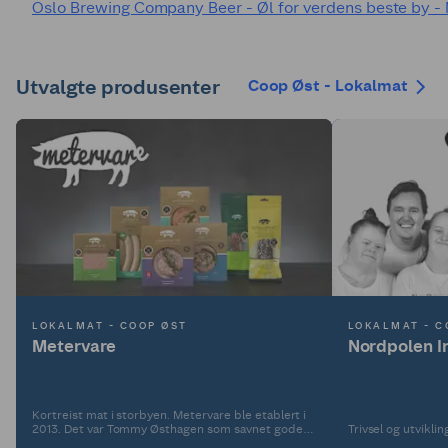
Oslo Brewing Company Beer - Øl for verdens beste by -
Utvalgte produsenter
Coop Øst - Lokalmat
LOKALMAT - COOP ØST
LOKALMAT - C
Metervare
Nordpolen I
Kortreist mat i storbyen. Metervare ble etablert i
2013. Det var Tommy Østhagen som savnet gode
Trivsel og utvikli
håndverkspølser som smakte kjøtt, og tok saken i