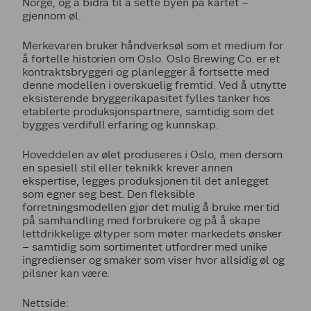
Norge, og å bidra til å sette byen på kartet –
gjennom øl.
Merkevaren bruker håndverksøl som et medium for
å fortelle historien om Oslo. Oslo Brewing Co. er et
kontraktsbryggeri og planlegger å fortsette med
denne modellen i overskuelig fremtid. Ved å utnytte
eksisterende bryggerikapasitet fylles tanker hos
etablerte produksjonspartnere, samtidig som det
bygges verdifull erfaring og kunnskap.
Hoveddelen av ølet produseres i Oslo, men dersom
en spesiell stil eller teknikk krever annen
ekspertise, legges produksjonen til det anlegget
som egner seg best. Den fleksible
forretningsmodellen gjør det mulig å bruke mer tid
på samhandling med forbrukere og på å skape
lettdrikkelige øltyper som møter markedets ønsker
– samtidig som sortimentet utfordrer med unike
ingredienser og smaker som viser hvor allsidig øl og
pilsner kan være.
Nettside: