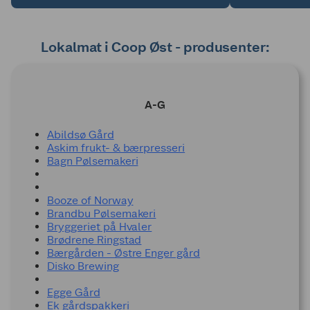
egne hender. Pølseproduktene er komponert
fullstendig fra bunnen av i eget pølsemakeri.
Lokalmat i Coop Øst - produsenter:
A-G
Abildsø Gård
Askim frukt- & bærpresseri
Bagn Pølsemakeri
Booze of Norway
Brandbu Pølsemakeri
Bryggeriet på Hvaler
Brødrene Ringstad
Bærgården - Østre Enger gård
Disko Brewing
Egge Gård
Ek gårdspakkeri