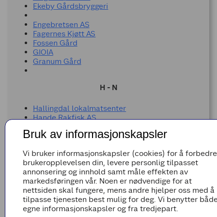
Ekeby Gårdsbryggeri
Engebretsen AS
Fagernes Kjøtt AS
Fossen Gård
GIOIA
Granum Gård
H - N
Hallingdal lokalmatsenter
Hande Rakfisk AS
Heimstølen - Hemsedal Sylteri
Bruk av informasjonskapsler
Helle kjøtt
Hemsedal flatbrødbakeri
Vi bruker informasjonskapsler (cookies) for å forbedre
Hensåsen Fjellgard
brukeropplevelsen din, levere personlig tilpasset
Herlig AS
annonsering og innhold samt måle effekten av
Holli Mølle
markedsføringen vår. Noen er nødvendige for at
Holmen Crisp
nettsiden skal fungere, mens andre hjelper oss med å
Holmstad bakeri
tilpasse tjenesten best mulig for deg. Vi benytter båd
Imres Granola
egne informasjonskapsler og fra tredjepart.
Jonny Råtten AS (Bignose)