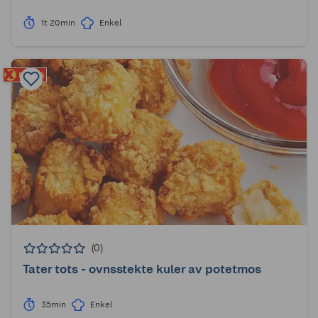
1t 20min
Enkel
(0)
Tater tots - ovnsstekte kuler av potetmos
35min
Enkel