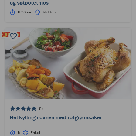
og søtpotetmos
1t 20min
Middels
(1)
Hel kylling i ovnen med rotgrønnsaker
1t
Enkel