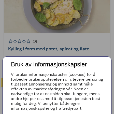
(0)
Kylling i form med potet, spinat og fløte
30min
Enkel
Bruk av informasjonskapsler
Vi bruker informasjonskapsler (cookies) for å
forbedre brukeropplevelsen din, levere personlig
tilpasset annonsering og innhold samt måle
effekten av markedsføringen vår. Noen er
nødvendige for at nettsiden skal fungere, mens
andre hjelper oss med å tilpasse tjenesten best
mulig for deg. Vi benytter både egne
informasjonskapsler og fra tredjepart.