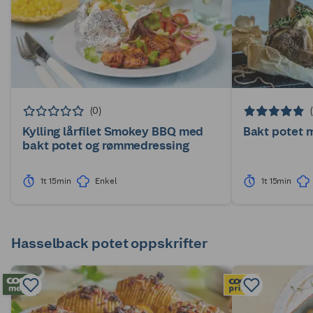
(0)
Kylling lårfilet Smokey BBQ med
Bakt potet 
bakt potet og rømmedressing
1t 15min
Enkel
1t 15min
Hasselback potet oppskrifter