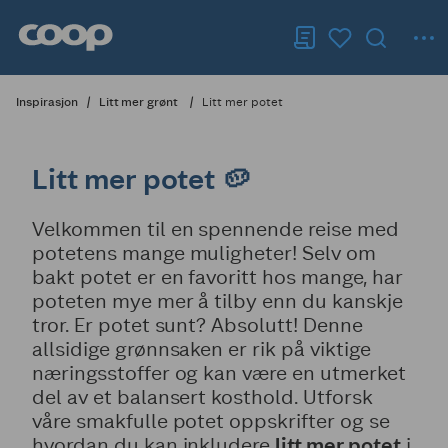
Inspirasjon
Litt mer grønt
Litt mer potet
Litt mer potet 🥔
Velkommen til en spennende reise med
potetens mange muligheter! Selv om
bakt potet er en favoritt hos mange, har
poteten mye mer å tilby enn du kanskje
tror. Er potet sunt? Absolutt! Denne
allsidige grønnsaken er rik på viktige
næringsstoffer og kan være en utmerket
del av et balansert kosthold. Utforsk
våre smakfulle potet oppskrifter og se
hvordan du kan inkludere
litt mer potet
i