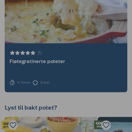
(1)
Fløtegratinerte poteter
1t 10min
Enkel
Lyst til bakt potet?