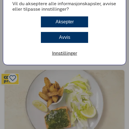
Vil du akseptere alle informasjonskapsler, avvise
eller tilpasse innstillinger?
Aksepter
(0)
Avvis
Grillet indrefilet av svin med grønn salat og
fennikel
Innstillinger
40min
Enkel