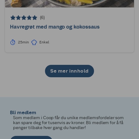
(6)
Havregrøt med mango og kokossaus
25min
Enkel
Se mer innhold
1
2
3
4
5
6
7
8
9
10
11
12
13
14
15
16
17
18
19
20
21
22
23
24
25
26
27
28
29
30
Bli medlem
Som medlem i Coop får du unike medlemsfordeler som
kan spare deg for tusenvis av kroner. Bli medlem for å få
penger tilbake hver gang du handler!