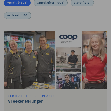
Vis alt
(
4306
)
Oppskrifter
(
1908
)
store
(
1212
)
Artikkel
(
1186
)
SER DU ETTER LÆREPLASS?
Vi søker lærlinger