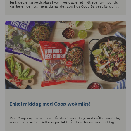
Tenk deg en arbeidsplass hvor hver dag er et nytt eventyr, hvor du
kan lære noe nytt mens du har det gøy. Hos Coop Sørvest får du ikke
bare en læreplass, men en billett til en spennende reise inn i
dagligvareverdenen.
Enkel middag med Coop wokmiks!
Med Coops nye wokmikser får du et variert og sunt måltid samtidig
som du sparer tid. Dette er perfekt når du vil ha en rask middag
som smaker mye og gjør hverdagen litt enklere.