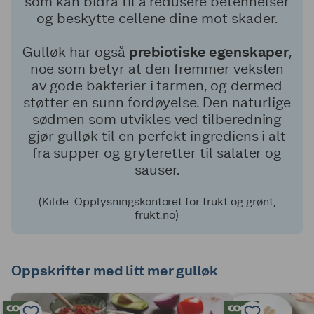
som kan bidra til å redusere betennelser
og beskytte cellene dine mot skader.
Gulløk har også
prebiotiske egenskaper
,
noe som betyr at den fremmer veksten
av gode bakterier i tarmen, og dermed
støtter en sunn fordøyelse. Den naturlige
sødmen som utvikles ved tilberedning
gjør gulløk til en perfekt ingrediens i alt
fra supper og gryteretter til salater og
sauser.
(Kilde: Opplysningskontoret for frukt og grønt,
frukt.no)
Oppskrifter med litt mer gulløk