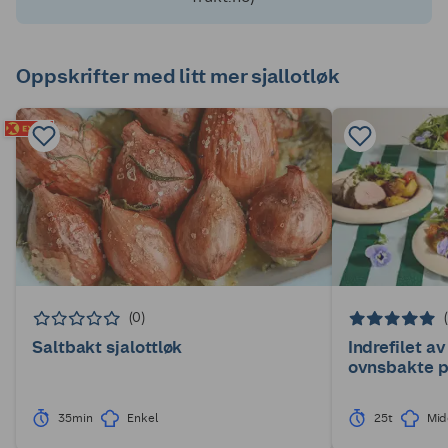
Oppskrifter med litt mer sjallotløk
(0)
Saltbakt sjalottløk
Indrefilet a
ovnsbakte p
35min
Enkel
25t
Mid