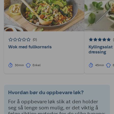
(0)
Wok med fullkornsris
Kyllingsala
dressing
30min
Enkel
45min
Hvordan bør du oppbevare løk?
For å oppbevare løk slik at den holder
seg så lenge som mulig, er det viktig å
følge riktige metoder for de ulike typene: