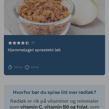
(5)
Hjemmelaget sprøstekt løk
30min
Enkel
Hvorfor bør du spise litt mer rødløk?
Rødløk er rik på vitaminer og mineraler
som
vitamin C, vitamin B6 og folat,
som