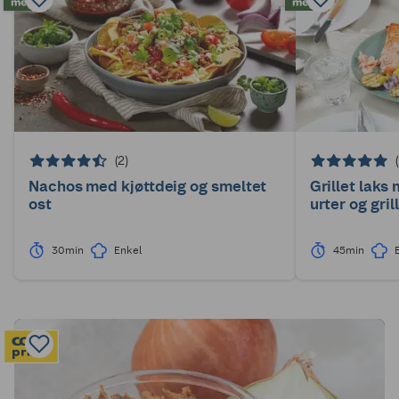
(2)
Nachos med kjøttdeig og smeltet
Grillet laks
ost
urter og gri
30min
Enkel
45min