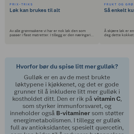
PRIX-TRIKS
FRUKT OG GRØ
Løk kan brukes til alt
Så enkelt ku
Av alle grønnsakene vi har er nok løk den som
Å skjære løk er en
passer i flest matretter. I tillegg er den næringsrik
deg dette kokketr
og setter god smak!
Hvorfor bør du spise litt mer gulløk?
Gulløk er en av de mest brukte
løktypene i kjøkkenet, og det er gode
grunner til å inkludere litt mer gulløk i
kostholdet ditt. Den er rik på
vitamin C
,
som styrker immunforsvaret, og
inneholder også
B-vitaminer
som støtter
energimetabolismen. I tillegg er gulløk
full av antioksidanter, spesielt quercetin,