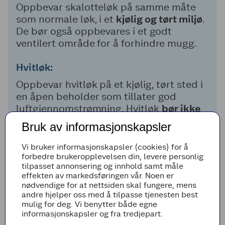
Oppbevar skalotteløk på samme måte
som normale løk, i et
kjølig og tørt miljø
.
De bør også oppbevares i et godt
ventilert område for å forhindre mugg.
Hvitløk:
Oppbevar hvitløk på et kjølig, tørt sted i
en åpen beholder som tillater god
luftgjennomstrømning. Hvitløk
bør ikke
oppbevares i kjøleskapet
, da fuktighet
Bruk av informasjonskapsler
kan føre til spiring.
Vi bruker informasjonskapsler (cookies) for å
Unngå oppbevaring i plastposer,
da
forbedre brukeropplevelsen din, levere personlig
tilpasset annonsering og innhold samt måle
dette kan fange fuktighet og føre til
effekten av markedsføringen vår. Noen er
råtnelse. Sjekk løken regelmessig og fjern
nødvendige for at nettsiden skal fungere, mens
eventuelle som viser tegn til forringelse.
andre hjelper oss med å tilpasse tjenesten best
mulig for deg. Vi benytter både egne
informasjonskapsler og fra tredjepart.