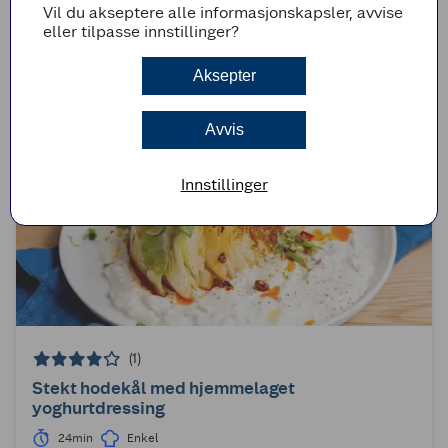
Vil du akseptere alle informasjonskapsler, avvise
Filtrer på innhold:
Vis alt
Hvitløk
(
465
)
eller tilpasse innstillinger?
Gul løk
(
175
)
Rødløk
(
169
)
Sjalottløk
(
65
)
Aksepter
Avvis
Innstillinger
(1)
Stekt hodekål med hjemmelaget
yoghurtdressing
24min
Enkel