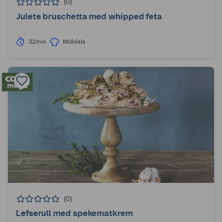
(0)
Julete bruschetta med whipped feta
32min
Middels
(0)
Lefserull med spekematkrem