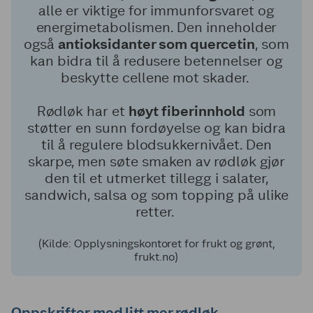
alle er viktige for immunforsvaret og
energimetabolismen. Den inneholder
også
antioksidanter som quercetin
, som
kan bidra til å redusere betennelser og
beskytte cellene mot skader.
Rødløk har et
høyt fiberinnhold
som
støtter en sunn fordøyelse og kan bidra
til å regulere blodsukkernivået. Den
skarpe, men søte smaken av rødløk gjør
den til et utmerket tillegg i salater,
sandwich, salsa og som topping på ulike
retter.
(Kilde: Opplysningskontoret for frukt og grønt,
frukt.no)
Oppskrifter med litt mer rødløk