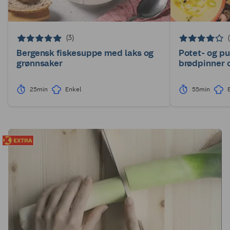
(3)
Bergensk fiskesuppe med laks og
Potet- og p
grønnsaker
brødpinner 
25min
Enkel
55min