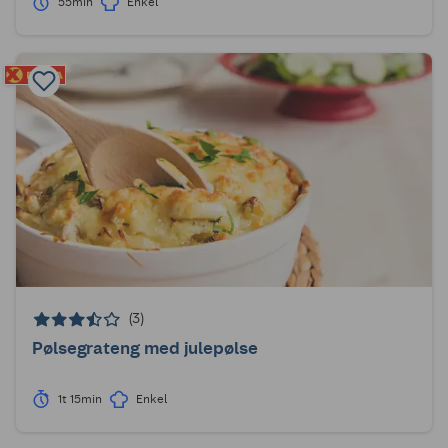
55min
Enkel
(3)
Pølsegrateng med julepølse
1t 15min
Enkel