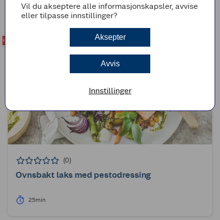
45min
Enkel
Vil du akseptere alle informasjonskapsler, avvise
eller tilpasse innstillinger?
Aksepter
Avvis
Innstillinger
(0)
Ovnsbakt laks med pestodressing
25min