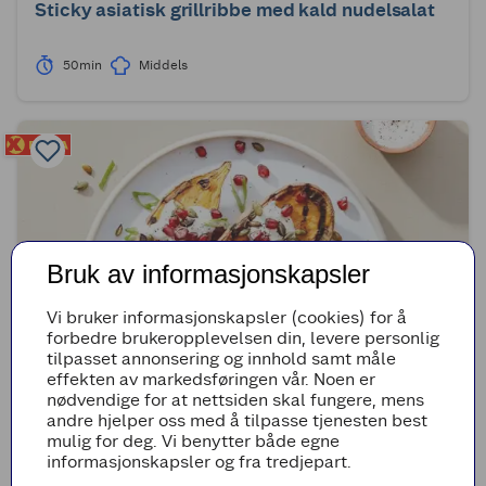
Sticky asiatisk grillribbe med kald nudelsalat
50min
Middels
Bruk av informasjonskapsler
Vi bruker informasjonskapsler (cookies) for å
forbedre brukeropplevelsen din, levere personlig
tilpasset annonsering og innhold samt måle
effekten av markedsføringen vår. Noen er
nødvendige for at nettsiden skal fungere, mens
(0)
andre hjelper oss med å tilpasse tjenesten best
Grillet søtpotet med granateple
mulig for deg. Vi benytter både egne
informasjonskapsler og fra tredjepart.