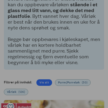
kan du oppbevare vårløken
stående i et
glass med litt vann, og dekke det med
plastfolie
. Bytt vannet hver dag. Vårløk
er best når den brukes innen en uke for å
nyte dens sprøhet og smak.
Begge bør oppbevares i kjøleskapet, men
vårløk har en kortere holdbarhet
sammenlignet med purre. Sjekk
regelmessig og fjern eventuelle som
begynner å bli myke eller visne.
Filtrer på innhold:
Vis alt
Purre/Purreløk
(
30
)
Vårløk
(
126
)