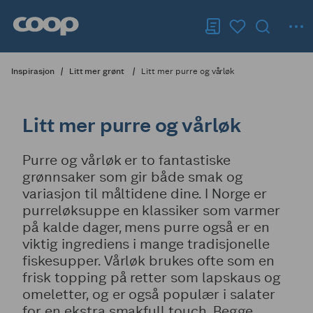
Inspirasjon
Litt mer grønt
Litt mer purre og vårløk
Litt mer purre og vårløk
Purre og vårløk er to fantastiske
grønnsaker som gir både smak og
variasjon til måltidene dine. I Norge er
purreløksuppe en klassiker som varmer
på kalde dager, mens purre også er en
viktig ingrediens i mange tradisjonelle
fiskesupper. Vårløk brukes ofte som en
frisk topping på retter som lapskaus og
omeletter, og er også populær i salater
for en ekstra smakfull touch. Begge