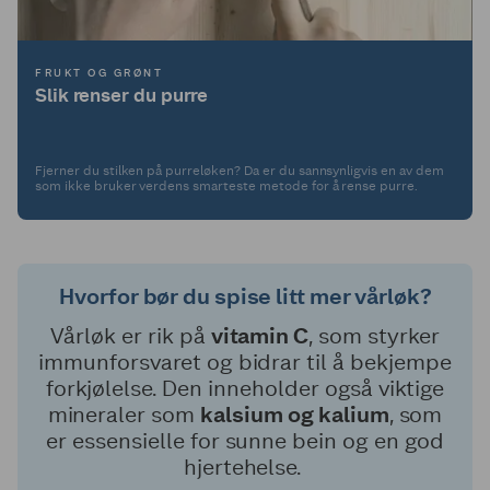
FRUKT OG GRØNT
Slik renser du purre
Fjerner du stilken på purreløken? Da er du sannsynligvis en av dem
som ikke bruker verdens smarteste metode for å rense purre.
Hvorfor bør du spise litt mer vårløk?
Vårløk er rik på
vitamin C
, som styrker
immunforsvaret og bidrar til å bekjempe
forkjølelse. Den inneholder også viktige
mineraler som
kalsium og kalium
, som
er essensielle for sunne bein og en god
hjertehelse.