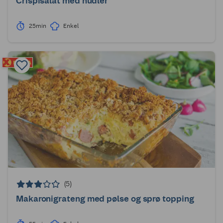
Crispisalat med nudler
25min
Enkel
(5)
Makaronigrateng med pølse og sprø topping