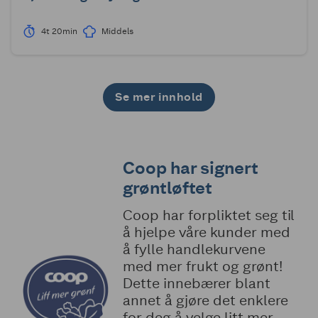
4t 20min
Middels
Se mer innhold
1
2
3
4
5
6
7
Coop har signert
grøntløftet
Coop har forpliktet seg til
å hjelpe våre kunder med
å fylle handlekurvene
med mer frukt og grønt!
Dette innebærer blant
annet å gjøre det enklere
for deg å velge litt mer