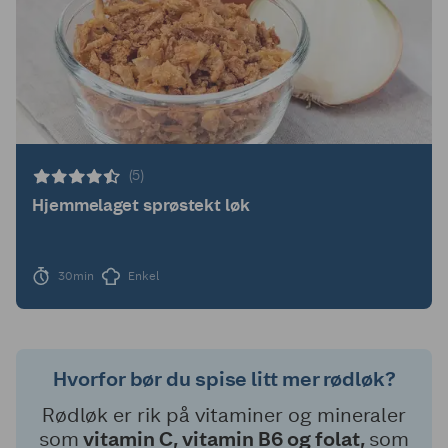
(5)
Hjemmelaget sprøstekt løk
30min
Enkel
Hvorfor bør du spise litt mer rødløk?
Rødløk er rik på vitaminer og mineraler
som
vitamin C, vitamin B6 og folat,
som