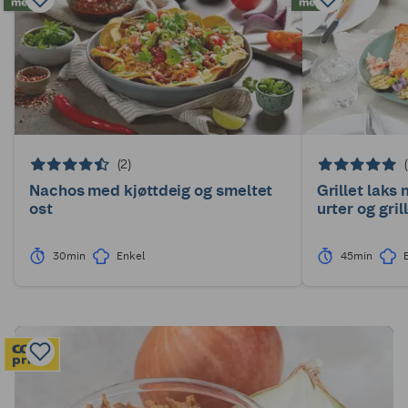
(2)
Nachos med kjøttdeig og smeltet
Grillet laks
ost
urter og gri
30min
Enkel
45min