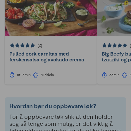
(2)
Pulled pork carnitas med
Big Beefy b
ferskensalsa og avokado crema
tzatziki og
8t 15min
Middels
55min
Hvordan bør du oppbevare løk?
For å oppbevare løk slik at den holder
seg så lenge som mulig, er det viktig å
følge riktige metoder for de ulike typene: