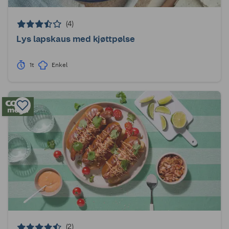
(4)
Lys lapskaus med kjøttpølse
1t
Enkel
(2)