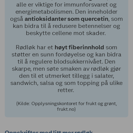
alle er viktige for immunforsvaret og
energimetabolismen. Den inneholder
også
antioksidanter som quercetin
, som
kan bidra til å redusere betennelser og
beskytte cellene mot skader.
Rødløk har et
høyt fiberinnhold
som
støtter en sunn fordøyelse og kan bidra
til å regulere blodsukkernivået. Den
skarpe, men søte smaken av rødløk gjør
den til et utmerket tillegg i salater,
sandwich, salsa og som topping på ulike
retter.
(Kilde: Opplysningskontoret for frukt og grønt,
frukt.no)
Oppskrifter med litt mer rødløk