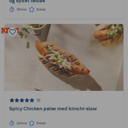
og syltet rødløk
30min
Enkel
(1)
Spicy Chicken pølse med kimchi-slaw
20min
Enkel