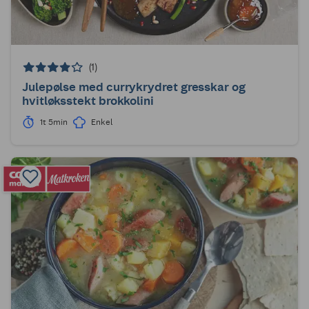
(1)
Julepølse med currykrydret gresskar og
hvitløksstekt brokkolini
1t 5min
Enkel