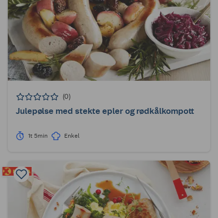
(0)
Julepølse med stekte epler og rødkålkompott
1t 5min
Enkel