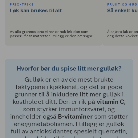
PRIX-TRIKS
FRUKT OG GRØ
Løk kan brukes til alt
Så enkelt ku
Av alle grønnsakene vi har er nok løk den som
Å skjære løk er en
passer i flest matretter. I tillegg er den næringsrik
deg dette kokketr
og setter god smak!
Hvorfor bør du spise litt mer gulløk?
Gulløk er en av de mest brukte
løktypene i kjøkkenet, og det er gode
grunner til å inkludere litt mer gulløk i
kostholdet ditt. Den er rik på
vitamin C
,
som styrker immunforsvaret, og
inneholder også
B-vitaminer
som støtter
energimetabolismen. I tillegg er gulløk
full av antioksidanter, spesielt quercetin,