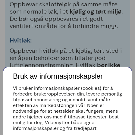
Oppbevar skalotteløk på samme måte
som normale løk, i et
kjølig og tørt miljø
.
De bør også oppbevares i et godt
ventilert område for å forhindre mugg.
Hvitløk:
Oppbevar hvitløk på et kjølig, tørt sted i
en åpen beholder som tillater god
luftgjennomstrømning. Hvitløk
bør ikke
oppbevares i kjøleskapet
, da fuktighet
Bruk av informasjonskapsler
kan føre til spiring.
Vi bruker informasjonskapsler (cookies) for å
Unngå oppbevaring i plastposer,
da
forbedre brukeropplevelsen din, levere personlig
tilpasset annonsering og innhold samt måle
dette kan fange fuktighet og føre til
effekten av markedsføringen vår. Noen er
råtnelse. Sjekk løken regelmessig og fjern
nødvendige for at nettsiden skal fungere, mens
eventuelle som viser tegn til forringelse.
andre hjelper oss med å tilpasse tjenesten best
mulig for deg. Vi benytter både egne
informasjonskapsler og fra tredjepart.