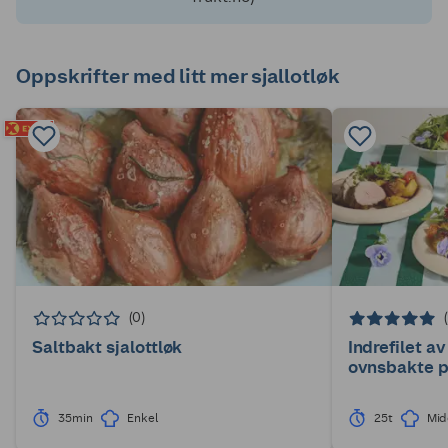
Oppskrifter med litt mer sjallotløk
(0)
Saltbakt sjalottløk
Indrefilet a
ovnsbakte p
35min
Enkel
25t
Mid