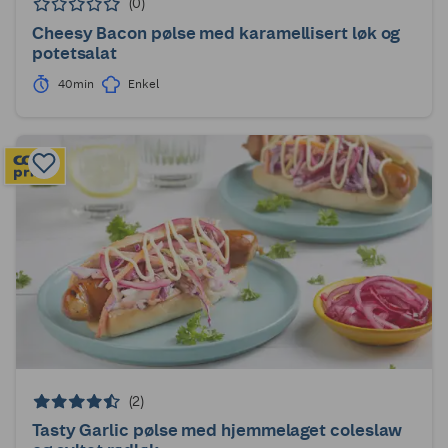
(0)
Cheesy Bacon pølse med karamellisert løk og
potetsalat
40min
Enkel
(2)
Tasty Garlic pølse med hjemmelaget coleslaw