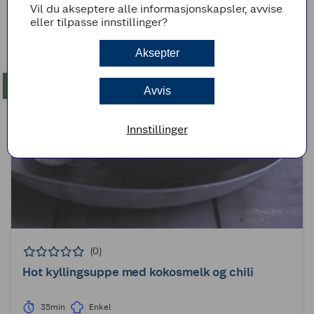
Vil du akseptere alle informasjonskapsler, avvise
Filtrer på innhold:
Vis alt
Hvitløk
(
465
)
eller tilpasse innstillinger?
Gul løk
(
175
)
Rødløk
(
169
)
Sjalottløk
(
65
)
Aksepter
Avvis
Innstillinger
(0)
Hot kyllingsuppe med kokosmelk og chili
35min
Enkel