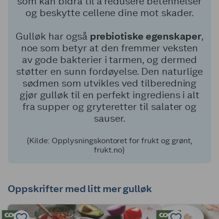
som kan bidra til å redusere betennelser
og beskytte cellene dine mot skader.
Gulløk har også
prebiotiske egenskaper
,
noe som betyr at den fremmer veksten
av gode bakterier i tarmen, og dermed
støtter en sunn fordøyelse. Den naturlige
sødmen som utvikles ved tilberedning
gjør gulløk til en perfekt ingrediens i alt
fra supper og gryteretter til salater og
sauser.
(Kilde: Opplysningskontoret for frukt og grønt,
frukt.no)
Oppskrifter med litt mer gulløk