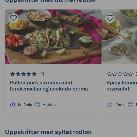
(2)
Pulled pork carnitas med
Spicy lemon
ferskensalsa og avokado crema
orzosalat
8t 15min
Middels
40min
Oppskrifter med syltet rødløk