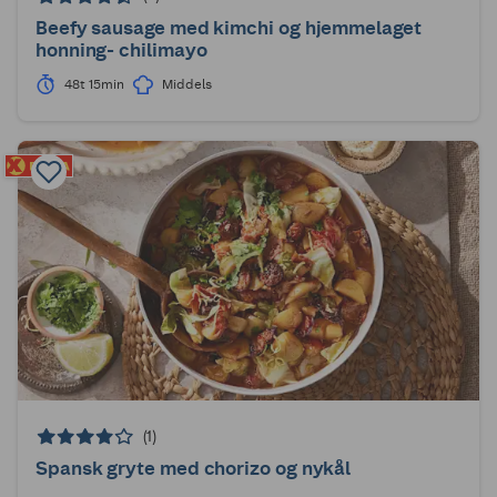
Beefy sausage med kimchi og hjemmelaget
honning- chilimayo
48t 15min
Middels
(1)
Spansk gryte med chorizo og nykål